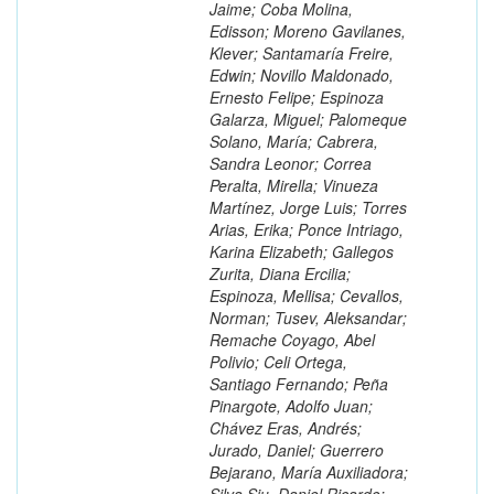
Jaime; Coba Molina,
Edisson; Moreno Gavilanes,
Klever; Santamaría Freire,
Edwin; Novillo Maldonado,
Ernesto Felipe; Espinoza
Galarza, Miguel; Palomeque
Solano, María; Cabrera,
Sandra Leonor; Correa
Peralta, Mirella; Vinueza
Martínez, Jorge Luis; Torres
Arias, Erika; Ponce Intriago,
Karina Elizabeth; Gallegos
Zurita, Diana Ercilia;
Espinoza, Mellisa; Cevallos,
Norman; Tusev, Aleksandar;
Remache Coyago, Abel
Polivio; Celi Ortega,
Santiago Fernando; Peña
Pinargote, Adolfo Juan;
Chávez Eras, Andrés;
Jurado, Daniel; Guerrero
Bejarano, María Auxiliadora;
Silva Siu, Daniel Ricardo;