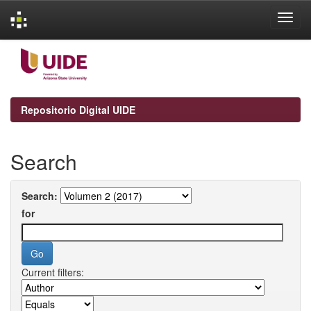
Skip
navigation
Repositorio Digital UIDE
Search
Search:
for
Current filters: