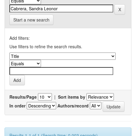
Start a new search
Add filters:
Use filters to refine the search results.
Results/Page
|
Sort items by
In order
Authors/record
Results 1-1 of 1 (Search time: 0.003 seconds).