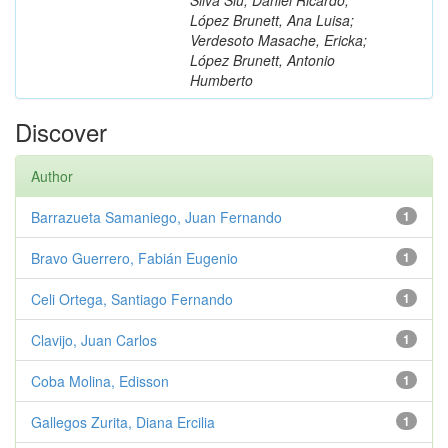
López Brunett, Ana Luisa;
Verdesoto Masache, Ericka;
López Brunett, Antonio
Humberto
Discover
Author
Barrazueta Samaniego, Juan Fernando
1
Bravo Guerrero, Fabián Eugenio
1
Celi Ortega, Santiago Fernando
1
Clavijo, Juan Carlos
1
Coba Molina, Edisson
1
Gallegos Zurita, Diana Ercilia
1