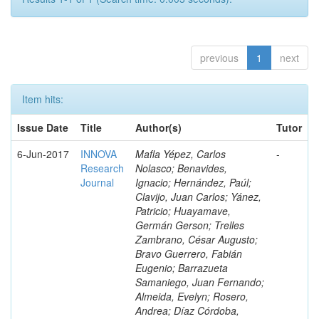
previous
1
next
Item hits:
Issue Date
Title
Author(s)
Tutor
6-Jun-2017
INNOVA
Mafla Yépez, Carlos
-
Research
Nolasco; Benavides,
Journal
Ignacio; Hernández, Paúl;
Clavijo, Juan Carlos; Yánez,
Patricio; Huayamave,
Germán Gerson; Trelles
Zambrano, César Augusto;
Bravo Guerrero, Fabián
Eugenio; Barrazueta
Samaniego, Juan Fernando;
Almeida, Evelyn; Rosero,
Andrea; Díaz Córdoba,