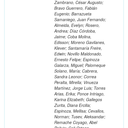
Zambrano, César Augusto;
Bravo Guerrero, Fabián
Eugenio; Barrazueta
Samaniego, Juan Fernando;
Almeida, Evelyn; Rosero,
Andrea; Díaz Córdoba,
Jaime; Coba Molina,
Edisson; Moreno Gavilanes,
Klever; Santamaría Freire,
Edwin; Novillo Maldonado,
Ernesto Felipe; Espinoza
Galarza, Miguel; Palomeque
Solano, María; Cabrera,
Sandra Leonor; Correa
Peralta, Mirella; Vinueza
Martínez, Jorge Luis; Torres
Arias, Erika; Ponce Intriago,
Karina Elizabeth; Gallegos
Zurita, Diana Ercilia;
Espinoza, Mellisa; Cevallos,
Norman; Tusev, Aleksandar;
Remache Coyago, Abel
Polivio; Celi Ortega,