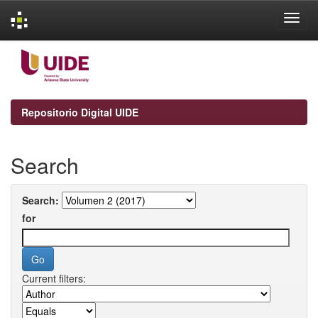
Skip
navigation
Repositorio Digital UIDE
Search
Search:
for
Current filters: