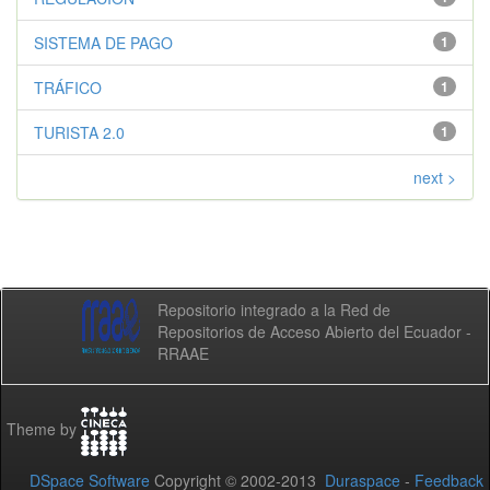
SISTEMA DE PAGO
1
TRÁFICO
1
TURISTA 2.0
1
next >
Repositorio integrado a la Red de
Repositorios de Acceso Abierto del Ecuador -
RRAAE
Theme by
DSpace Software
Copyright © 2002-2013
Duraspace
-
Feedback