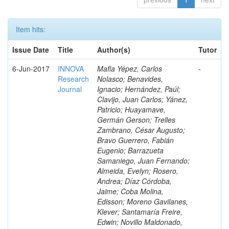
Item hits:
Issue Date
Title
Author(s)
Tutor
6-Jun-2017
INNOVA
Mafla Yépez, Carlos
-
Research
Nolasco; Benavides,
Journal
Ignacio; Hernández, Paúl;
Clavijo, Juan Carlos; Yánez,
Patricio; Huayamave,
Germán Gerson; Trelles
Zambrano, César Augusto;
Bravo Guerrero, Fabián
Eugenio; Barrazueta
Samaniego, Juan Fernando;
Almeida, Evelyn; Rosero,
Andrea; Díaz Córdoba,
Jaime; Coba Molina,
Edisson; Moreno Gavilanes,
Klever; Santamaría Freire,
Edwin; Novillo Maldonado,