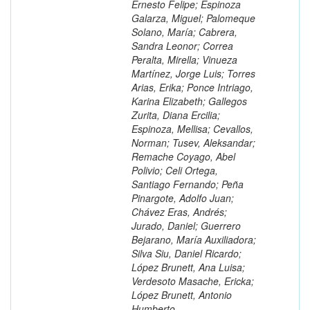
Ernesto Felipe; Espinoza
Galarza, Miguel; Palomeque
Solano, María; Cabrera,
Sandra Leonor; Correa
Peralta, Mirella; Vinueza
Martínez, Jorge Luis; Torres
Arias, Erika; Ponce Intriago,
Karina Elizabeth; Gallegos
Zurita, Diana Ercilia;
Espinoza, Mellisa; Cevallos,
Norman; Tusev, Aleksandar;
Remache Coyago, Abel
Polivio; Celi Ortega,
Santiago Fernando; Peña
Pinargote, Adolfo Juan;
Chávez Eras, Andrés;
Jurado, Daniel; Guerrero
Bejarano, María Auxiliadora;
Silva Siu, Daniel Ricardo;
López Brunett, Ana Luisa;
Verdesoto Masache, Ericka;
López Brunett, Antonio
Humberto