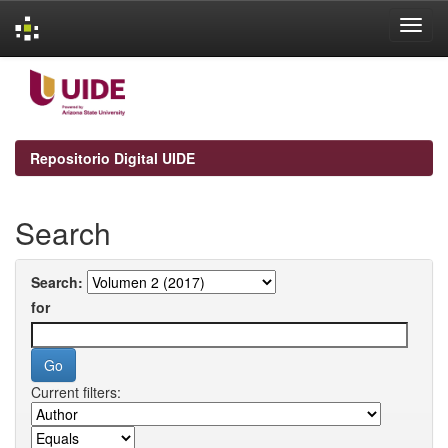
Skip
navigation
Repositorio Digital UIDE
Search
Search:
for
Current filters: