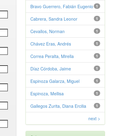
Bravo Guerrero, Fabián Eugenio
1
Cabrera, Sandra Leonor
1
Cevallos, Norman
1
Chávez Eras, Andrés
1
Correa Peralta, Mirella
1
Díaz Córdoba, Jaime
1
Espinoza Galarza, Miguel
1
Espinoza, Mellisa
1
Gallegos Zurita, Diana Ercilia
1
next >