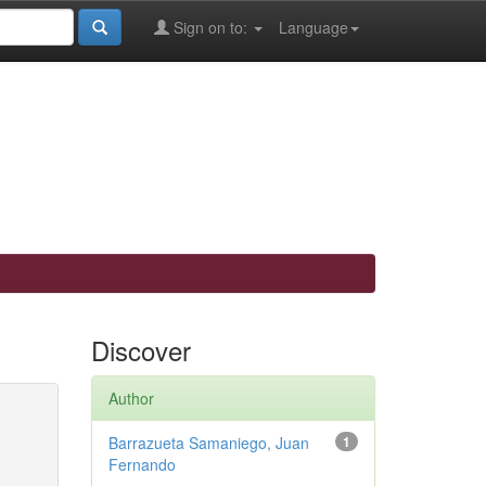
Sign on to:
Language
Discover
Author
Barrazueta Samaniego, Juan
1
Fernando