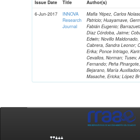
Issue Date
Title
Author(s)
6-Jun-2017
INNOVA
Mafla Yépez, Carlos Nolasc
Research
Patricio; Huayamave, Ger
Journal
Fabián Eugenio; Barrazuet
Díaz Córdoba, Jaime; Coba
Edwin; Novillo Maldonado,
Cabrera, Sandra Leonor; Co
Erika; Ponce Intriago, Kari
Cevallos, Norman; Tusev, 
Fernando; Peña Pinargote,
Bejarano, María Auxiliador
Masache, Ericka; López Br