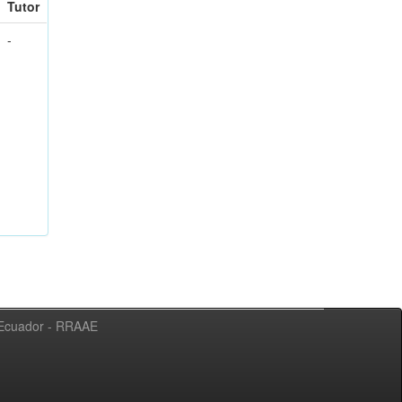
Tutor
-
l Ecuador - RRAAE