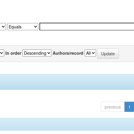
In order
Authors/record
previous
1