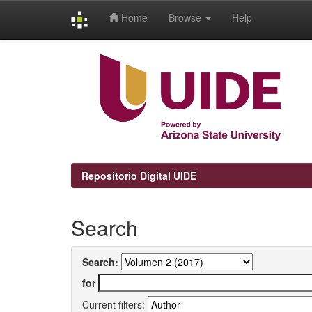
Home
Browse
Help
Skip
navigation
Repositorio Digital UIDE
Search
Search:
for
Current filters: