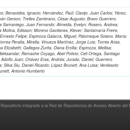
o; Benavides, Ignacio; Hernández, Paúl; Clavijo, Juan Carlos; Yánez,
mán Gerson; Trelles Zambrano, César Augusto; Bravo Guerrero,
a Samaniego, Juan Fernando; Almeida, Evelyn; Rosero, Andrea;
 Molina, Edisson; Moreno Gavilanes, Klever; Santamaría Freire,
 Ernesto Felipe; Espinoza Galarza, Miguel; Palomeque Solano, María;
rrea Peralta, Mirella; Vinueza Martínez, Jorge Luis; Torres Arias,
na Elizabeth; Gallegos Zurita, Diana Ercilia; Espinoza, Mellisa;
Aleksandar; Remache Coyago, Abel Polivio; Celi Ortega, Santiago
 Adolfo Juan; Chávez Eras, Andrés; Jurado, Daniel; Guerrero
a; Silva Siu, Daniel Ricardo; López Brunett, Ana Luisa; Verdesoto
unett, Antonio Humberto
Repositorio integrado a la Red de Repositorios de Acceso Abierto de