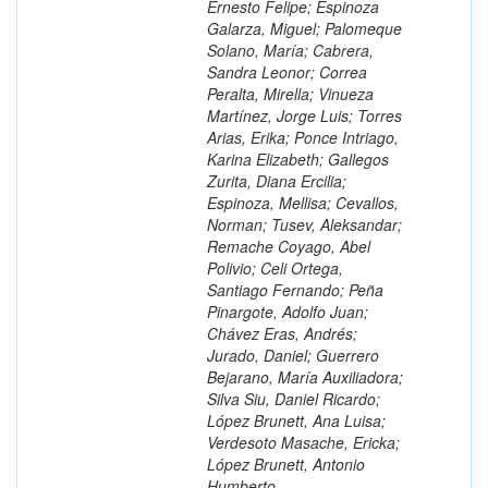
Ernesto Felipe; Espinoza
Galarza, Miguel; Palomeque
Solano, María; Cabrera,
Sandra Leonor; Correa
Peralta, Mirella; Vinueza
Martínez, Jorge Luis; Torres
Arias, Erika; Ponce Intriago,
Karina Elizabeth; Gallegos
Zurita, Diana Ercilia;
Espinoza, Mellisa; Cevallos,
Norman; Tusev, Aleksandar;
Remache Coyago, Abel
Polivio; Celi Ortega,
Santiago Fernando; Peña
Pinargote, Adolfo Juan;
Chávez Eras, Andrés;
Jurado, Daniel; Guerrero
Bejarano, María Auxiliadora;
Silva Siu, Daniel Ricardo;
López Brunett, Ana Luisa;
Verdesoto Masache, Ericka;
López Brunett, Antonio
Humberto