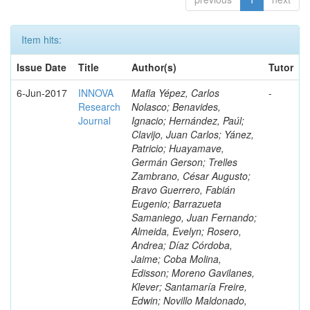
Item hits:
Issue Date
Title
Author(s)
Tutor
6-Jun-2017
INNOVA
Mafla Yépez, Carlos
-
Research
Nolasco; Benavides,
Journal
Ignacio; Hernández, Paúl;
Clavijo, Juan Carlos; Yánez,
Patricio; Huayamave,
Germán Gerson; Trelles
Zambrano, César Augusto;
Bravo Guerrero, Fabián
Eugenio; Barrazueta
Samaniego, Juan Fernando;
Almeida, Evelyn; Rosero,
Andrea; Díaz Córdoba,
Jaime; Coba Molina,
Edisson; Moreno Gavilanes,
Klever; Santamaría Freire,
Edwin; Novillo Maldonado,