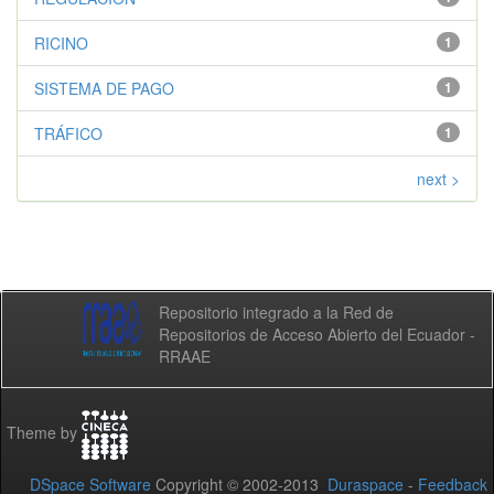
RICINO
1
SISTEMA DE PAGO
1
TRÁFICO
1
next >
Repositorio integrado a la Red de
Repositorios de Acceso Abierto del Ecuador -
RRAAE
Theme by
DSpace Software
Copyright © 2002-2013
Duraspace
-
Feedback