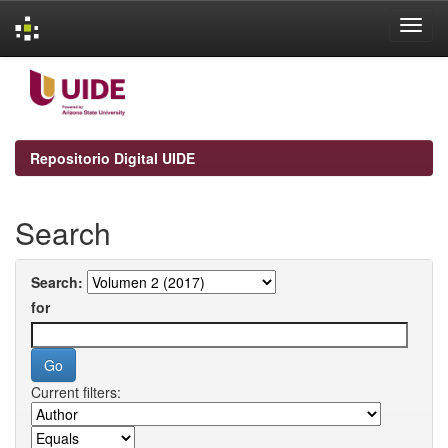
Skip
navigation
Repositorio Digital UIDE
Search
Search:
for
Current filters: