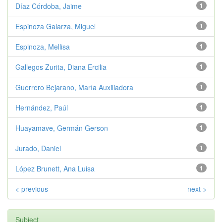
Díaz Córdoba, Jaime
1
Espinoza Galarza, Miguel
1
Espinoza, Mellisa
1
Gallegos Zurita, Diana Ercilia
1
Guerrero Bejarano, María Auxiliadora
1
Hernández, Paúl
1
Huayamave, Germán Gerson
1
Jurado, Daniel
1
López Brunett, Ana Luisa
1
< previous
next >
Subject