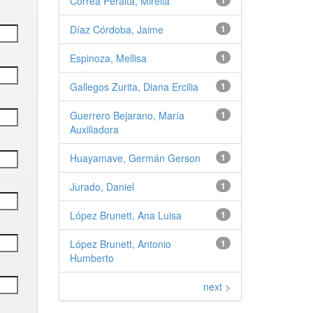
Correa Peralta, Mirella
1
Díaz Córdoba, Jaime
1
Espinoza, Mellisa
1
Gallegos Zurita, Diana Ercilia
1
Guerrero Bejarano, María
1
Auxiliadora
Huayamave, Germán Gerson
1
Jurado, Daniel
1
López Brunett, Ana Luisa
1
López Brunett, Antonio
1
Humberto
next >