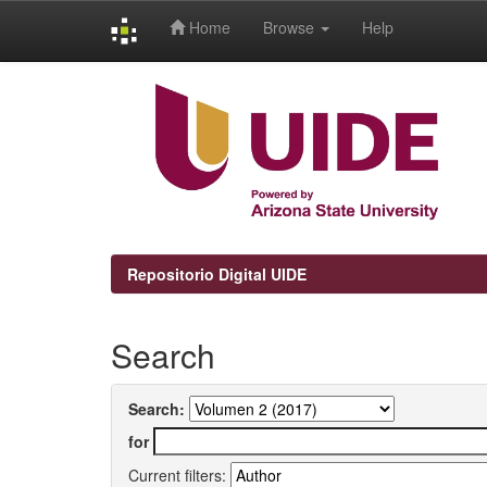
Home
Browse
Help
Skip
navigation
Repositorio Digital UIDE
Search
Search:
for
Current filters: