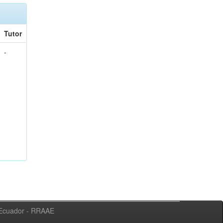
Tutor
-
l Ecuador - RRAAE