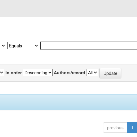
In order
Authors/record
previous
1