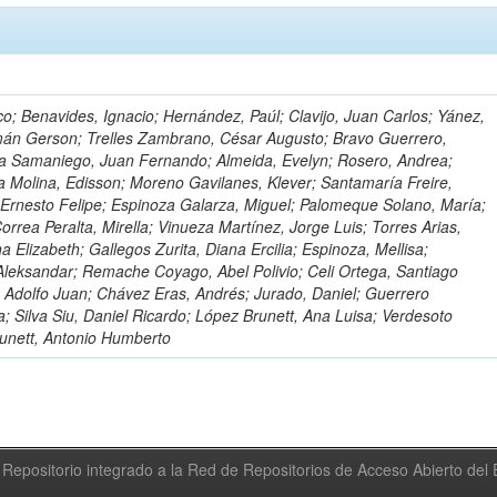
o; Benavides, Ignacio; Hernández, Paúl; Clavijo, Juan Carlos; Yánez,
mán Gerson; Trelles Zambrano, César Augusto; Bravo Guerrero,
a Samaniego, Juan Fernando; Almeida, Evelyn; Rosero, Andrea;
 Molina, Edisson; Moreno Gavilanes, Klever; Santamaría Freire,
 Ernesto Felipe; Espinoza Galarza, Miguel; Palomeque Solano, María;
rrea Peralta, Mirella; Vinueza Martínez, Jorge Luis; Torres Arias,
na Elizabeth; Gallegos Zurita, Diana Ercilia; Espinoza, Mellisa;
Aleksandar; Remache Coyago, Abel Polivio; Celi Ortega, Santiago
 Adolfo Juan; Chávez Eras, Andrés; Jurado, Daniel; Guerrero
a; Silva Siu, Daniel Ricardo; López Brunett, Ana Luisa; Verdesoto
unett, Antonio Humberto
Repositorio integrado a la Red de Repositorios de Acceso Abierto de