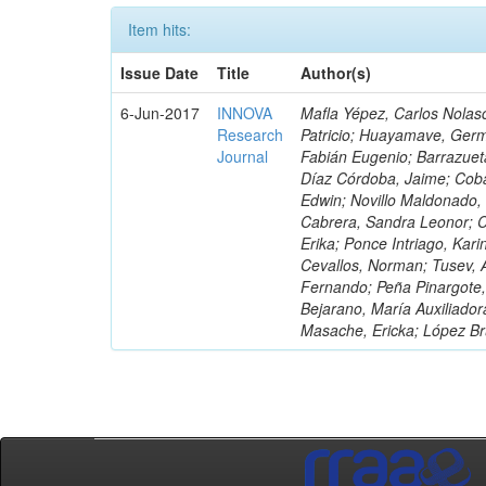
Item hits:
Issue Date
Title
Author(s)
6-Jun-2017
INNOVA
Mafla Yépez, Carlos Nolasc
Research
Patricio; Huayamave, Ger
Journal
Fabián Eugenio; Barrazuet
Díaz Córdoba, Jaime; Coba
Edwin; Novillo Maldonado,
Cabrera, Sandra Leonor; Co
Erika; Ponce Intriago, Kari
Cevallos, Norman; Tusev, 
Fernando; Peña Pinargote,
Bejarano, María Auxiliador
Masache, Ericka; López Br