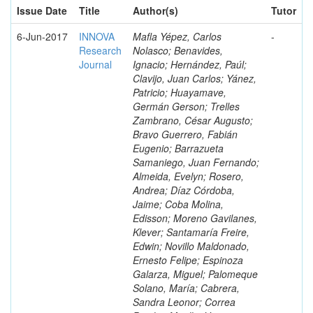
Issue Date
Title
Author(s)
Tutor
6-Jun-2017
INNOVA
Mafla Yépez, Carlos
-
Research
Nolasco; Benavides,
Journal
Ignacio; Hernández, Paúl;
Clavijo, Juan Carlos; Yánez,
Patricio; Huayamave,
Germán Gerson; Trelles
Zambrano, César Augusto;
Bravo Guerrero, Fabián
Eugenio; Barrazueta
Samaniego, Juan Fernando;
Almeida, Evelyn; Rosero,
Andrea; Díaz Córdoba,
Jaime; Coba Molina,
Edisson; Moreno Gavilanes,
Klever; Santamaría Freire,
Edwin; Novillo Maldonado,
Ernesto Felipe; Espinoza
Galarza, Miguel; Palomeque
Solano, María; Cabrera,
Sandra Leonor; Correa