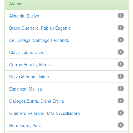
Author
Almeida, Evelyn
1
Bravo Guerrero, Fabián Eugenio
1
Celi Ortega, Santiago Fernando
1
Clavijo, Juan Carlos
1
Correa Peralta, Mirella
1
Díaz Córdoba, Jaime
1
Espinoza, Mellisa
1
Gallegos Zurita, Diana Ercilia
1
Guerrero Bejarano, María Auxiliadora
1
Hernández, Paúl
1