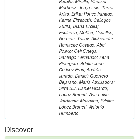
Peralta, Mirella; Vinueza
Martínez, Jorge Luis; Torres
Arias, Erika; Ponce Intriago,
Karina Elizabeth; Gallegos
Zurita, Diana Ercilia;
Espinoza, Mellisa; Cevallos,
Norman; Tusev, Aleksandar;
Remache Coyago, Abel
Polivio; Celi Ortega,
Santiago Fernando; Peña
Pinargote, Adolfo Juan;
Chávez Eras, Andrés;
Jurado, Daniel; Guerrero
Bejarano, María Auxiliadora;
Silva Siu, Daniel Ricardo;
López Brunett, Ana Luisa;
Verdesoto Masache, Ericka;
López Brunett, Antonio
Humberto
Discover