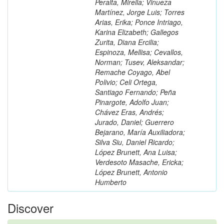
Peralta, Mirella; Vinueza
Martínez, Jorge Luis; Torres
Arias, Erika; Ponce Intriago,
Karina Elizabeth; Gallegos
Zurita, Diana Ercilia;
Espinoza, Mellisa; Cevallos,
Norman; Tusev, Aleksandar;
Remache Coyago, Abel
Polivio; Celi Ortega,
Santiago Fernando; Peña
Pinargote, Adolfo Juan;
Chávez Eras, Andrés;
Jurado, Daniel; Guerrero
Bejarano, María Auxiliadora;
Silva Siu, Daniel Ricardo;
López Brunett, Ana Luisa;
Verdesoto Masache, Ericka;
López Brunett, Antonio
Humberto
Discover