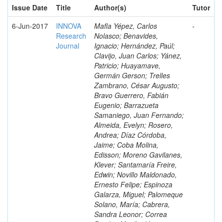
Issue Date
Title
Author(s)
Tutor
6-Jun-2017
INNOVA
Mafla Yépez, Carlos
-
Research
Nolasco; Benavides,
Journal
Ignacio; Hernández, Paúl;
Clavijo, Juan Carlos; Yánez,
Patricio; Huayamave,
Germán Gerson; Trelles
Zambrano, César Augusto;
Bravo Guerrero, Fabián
Eugenio; Barrazueta
Samaniego, Juan Fernando;
Almeida, Evelyn; Rosero,
Andrea; Díaz Córdoba,
Jaime; Coba Molina,
Edisson; Moreno Gavilanes,
Klever; Santamaría Freire,
Edwin; Novillo Maldonado,
Ernesto Felipe; Espinoza
Galarza, Miguel; Palomeque
Solano, María; Cabrera,
Sandra Leonor; Correa