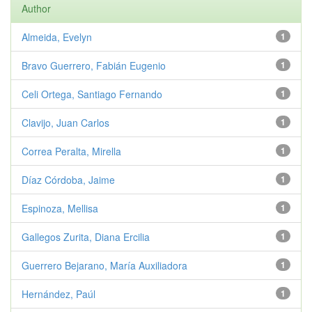
Author
Almeida, Evelyn
1
Bravo Guerrero, Fabián Eugenio
1
Celi Ortega, Santiago Fernando
1
Clavijo, Juan Carlos
1
Correa Peralta, Mirella
1
Díaz Córdoba, Jaime
1
Espinoza, Mellisa
1
Gallegos Zurita, Diana Ercilia
1
Guerrero Bejarano, María Auxiliadora
1
Hernández, Paúl
1