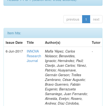
previous
1
next
Item hits:
Issue Date
Title
Author(s)
Tutor
6-Jun-2017
INNOVA
Mafla Yépez, Carlos
-
Research
Nolasco; Benavides,
Journal
Ignacio; Hernández, Paúl;
Clavijo, Juan Carlos; Yánez,
Patricio; Huayamave,
Germán Gerson; Trelles
Zambrano, César Augusto;
Bravo Guerrero, Fabián
Eugenio; Barrazueta
Samaniego, Juan Fernando;
Almeida, Evelyn; Rosero,
Andrea; Díaz Córdoba,