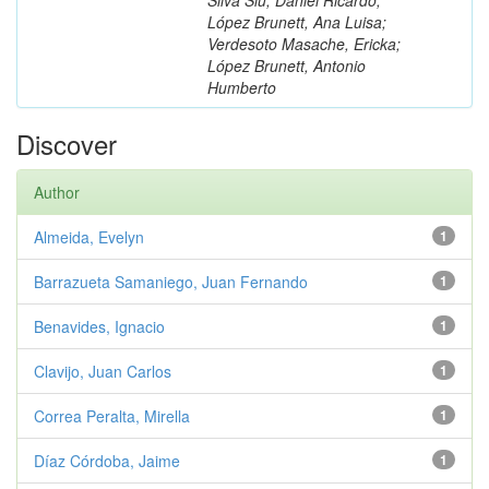
López Brunett, Ana Luisa;
Verdesoto Masache, Ericka;
López Brunett, Antonio
Humberto
Discover
Author
Almeida, Evelyn
1
Barrazueta Samaniego, Juan Fernando
1
Benavides, Ignacio
1
Clavijo, Juan Carlos
1
Correa Peralta, Mirella
1
Díaz Córdoba, Jaime
1