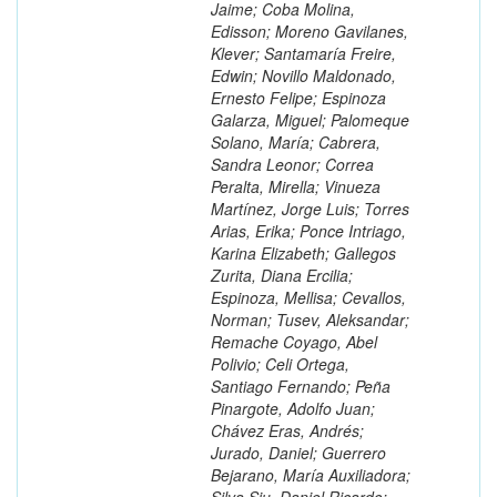
Jaime; Coba Molina,
Edisson; Moreno Gavilanes,
Klever; Santamaría Freire,
Edwin; Novillo Maldonado,
Ernesto Felipe; Espinoza
Galarza, Miguel; Palomeque
Solano, María; Cabrera,
Sandra Leonor; Correa
Peralta, Mirella; Vinueza
Martínez, Jorge Luis; Torres
Arias, Erika; Ponce Intriago,
Karina Elizabeth; Gallegos
Zurita, Diana Ercilia;
Espinoza, Mellisa; Cevallos,
Norman; Tusev, Aleksandar;
Remache Coyago, Abel
Polivio; Celi Ortega,
Santiago Fernando; Peña
Pinargote, Adolfo Juan;
Chávez Eras, Andrés;
Jurado, Daniel; Guerrero
Bejarano, María Auxiliadora;
Silva Siu, Daniel Ricardo;