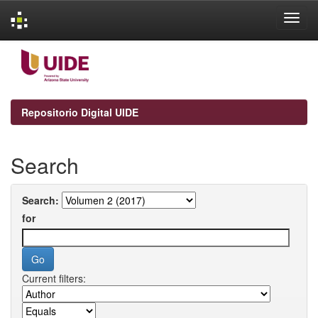
Skip
navigation
Repositorio Digital UIDE
Search
Search:
for
Current filters: