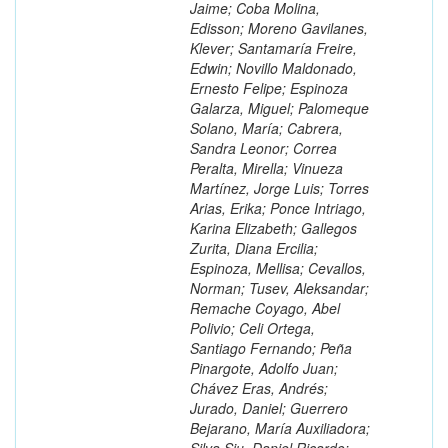
Jaime; Coba Molina,
Edisson; Moreno Gavilanes,
Klever; Santamaría Freire,
Edwin; Novillo Maldonado,
Ernesto Felipe; Espinoza
Galarza, Miguel; Palomeque
Solano, María; Cabrera,
Sandra Leonor; Correa
Peralta, Mirella; Vinueza
Martínez, Jorge Luis; Torres
Arias, Erika; Ponce Intriago,
Karina Elizabeth; Gallegos
Zurita, Diana Ercilia;
Espinoza, Mellisa; Cevallos,
Norman; Tusev, Aleksandar;
Remache Coyago, Abel
Polivio; Celi Ortega,
Santiago Fernando; Peña
Pinargote, Adolfo Juan;
Chávez Eras, Andrés;
Jurado, Daniel; Guerrero
Bejarano, María Auxiliadora;
Silva Siu, Daniel Ricardo;