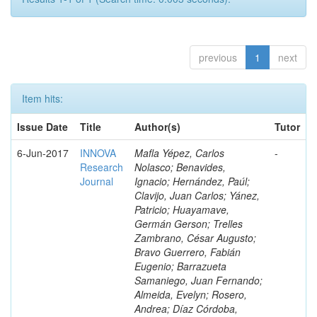
previous
1
next
Item hits:
Issue Date
Title
Author(s)
Tutor
6-Jun-2017
INNOVA
Mafla Yépez, Carlos
-
Research
Nolasco; Benavides,
Journal
Ignacio; Hernández, Paúl;
Clavijo, Juan Carlos; Yánez,
Patricio; Huayamave,
Germán Gerson; Trelles
Zambrano, César Augusto;
Bravo Guerrero, Fabián
Eugenio; Barrazueta
Samaniego, Juan Fernando;
Almeida, Evelyn; Rosero,
Andrea; Díaz Córdoba,