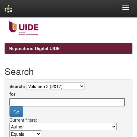
Skip
navigation
Repositorio Digital UIDE
Search
Search:
for
Current filters: