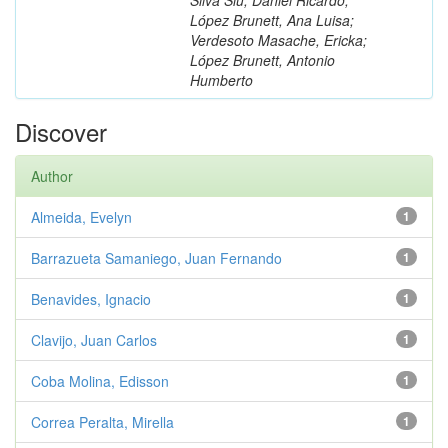
López Brunett, Ana Luisa;
Verdesoto Masache, Ericka;
López Brunett, Antonio
Humberto
Discover
Author
Almeida, Evelyn
1
Barrazueta Samaniego, Juan Fernando
1
Benavides, Ignacio
1
Clavijo, Juan Carlos
1
Coba Molina, Edisson
1
Correa Peralta, Mirella
1