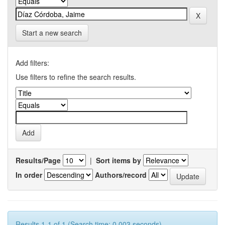
Start a new search
Add filters:
Use filters to refine the search results.
Results/Page
|
Sort items by
In order
Authors/record
Results 1-1 of 1 (Search time: 0.003 seconds).