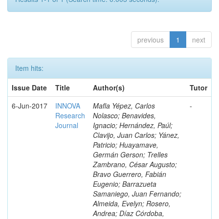
previous
1
next
Item hits:
Issue Date
Title
Author(s)
Tutor
6-Jun-2017
INNOVA
Mafla Yépez, Carlos
-
Research
Nolasco; Benavides,
Journal
Ignacio; Hernández, Paúl;
Clavijo, Juan Carlos; Yánez,
Patricio; Huayamave,
Germán Gerson; Trelles
Zambrano, César Augusto;
Bravo Guerrero, Fabián
Eugenio; Barrazueta
Samaniego, Juan Fernando;
Almeida, Evelyn; Rosero,
Andrea; Díaz Córdoba,