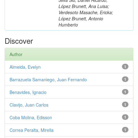
López Brunett, Ana Luisa;
Verdesoto Masache, Ericka;
López Brunett, Antonio
Humberto
Discover
Author
Almeida, Evelyn
1
Barrazueta Samaniego, Juan Fernando
1
Benavides, Ignacio
1
Clavijo, Juan Carlos
1
Coba Molina, Edisson
1
Correa Peralta, Mirella
1