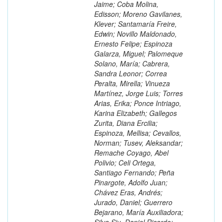
Jaime; Coba Molina,
Edisson; Moreno Gavilanes,
Klever; Santamaría Freire,
Edwin; Novillo Maldonado,
Ernesto Felipe; Espinoza
Galarza, Miguel; Palomeque
Solano, María; Cabrera,
Sandra Leonor; Correa
Peralta, Mirella; Vinueza
Martínez, Jorge Luis; Torres
Arias, Erika; Ponce Intriago,
Karina Elizabeth; Gallegos
Zurita, Diana Ercilia;
Espinoza, Mellisa; Cevallos,
Norman; Tusev, Aleksandar;
Remache Coyago, Abel
Polivio; Celi Ortega,
Santiago Fernando; Peña
Pinargote, Adolfo Juan;
Chávez Eras, Andrés;
Jurado, Daniel; Guerrero
Bejarano, María Auxiliadora;
Silva Siu, Daniel Ricardo;