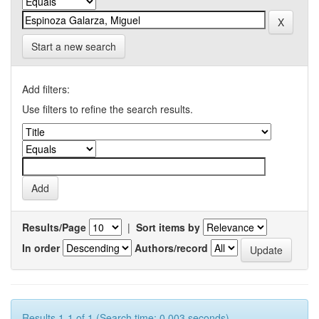
Start a new search
Add filters:
Use filters to refine the search results.
Results/Page
|
Sort items by
In order
Authors/record
Results 1-1 of 1 (Search time: 0.003 seconds).