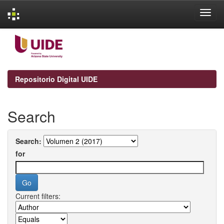
Skip
navigation
Repositorio Digital UIDE
Search
Search:
for
Current filters: