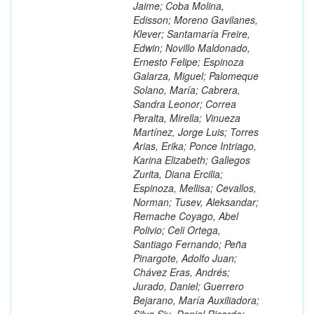
Jaime; Coba Molina,
Edisson; Moreno Gavilanes,
Klever; Santamaría Freire,
Edwin; Novillo Maldonado,
Ernesto Felipe; Espinoza
Galarza, Miguel; Palomeque
Solano, María; Cabrera,
Sandra Leonor; Correa
Peralta, Mirella; Vinueza
Martínez, Jorge Luis; Torres
Arias, Erika; Ponce Intriago,
Karina Elizabeth; Gallegos
Zurita, Diana Ercilia;
Espinoza, Mellisa; Cevallos,
Norman; Tusev, Aleksandar;
Remache Coyago, Abel
Polivio; Celi Ortega,
Santiago Fernando; Peña
Pinargote, Adolfo Juan;
Chávez Eras, Andrés;
Jurado, Daniel; Guerrero
Bejarano, María Auxiliadora;
Silva Siu, Daniel Ricardo;