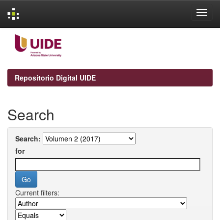
Skip
navigation
Repositorio Digital UIDE
Search
Search:
for
Current filters: