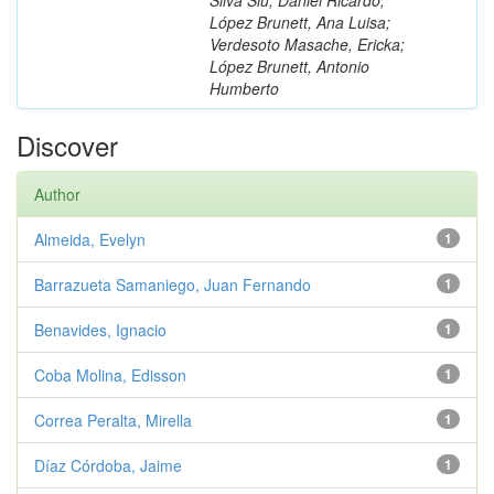
López Brunett, Ana Luisa;
Verdesoto Masache, Ericka;
López Brunett, Antonio
Humberto
Discover
Author
Almeida, Evelyn
1
Barrazueta Samaniego, Juan Fernando
1
Benavides, Ignacio
1
Coba Molina, Edisson
1
Correa Peralta, Mirella
1
Díaz Córdoba, Jaime
1