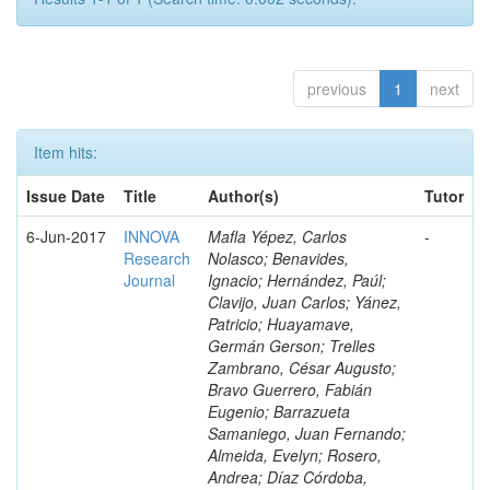
previous
1
next
Item hits:
Issue Date
Title
Author(s)
Tutor
6-Jun-2017
INNOVA
Mafla Yépez, Carlos
-
Research
Nolasco; Benavides,
Journal
Ignacio; Hernández, Paúl;
Clavijo, Juan Carlos; Yánez,
Patricio; Huayamave,
Germán Gerson; Trelles
Zambrano, César Augusto;
Bravo Guerrero, Fabián
Eugenio; Barrazueta
Samaniego, Juan Fernando;
Almeida, Evelyn; Rosero,
Andrea; Díaz Córdoba,