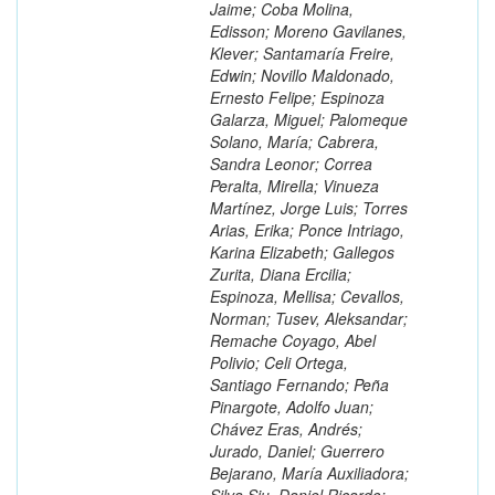
Jaime; Coba Molina,
Edisson; Moreno Gavilanes,
Klever; Santamaría Freire,
Edwin; Novillo Maldonado,
Ernesto Felipe; Espinoza
Galarza, Miguel; Palomeque
Solano, María; Cabrera,
Sandra Leonor; Correa
Peralta, Mirella; Vinueza
Martínez, Jorge Luis; Torres
Arias, Erika; Ponce Intriago,
Karina Elizabeth; Gallegos
Zurita, Diana Ercilia;
Espinoza, Mellisa; Cevallos,
Norman; Tusev, Aleksandar;
Remache Coyago, Abel
Polivio; Celi Ortega,
Santiago Fernando; Peña
Pinargote, Adolfo Juan;
Chávez Eras, Andrés;
Jurado, Daniel; Guerrero
Bejarano, María Auxiliadora;
Silva Siu, Daniel Ricardo;