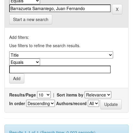
Start a new search
Add filters:
Use filters to refine the search results.
Results/Page
|
Sort items by
In order
Authors/record
Results 1-1 of 1 (Search time: 0.003 seconds).