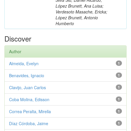
López Brunett, Ana Luisa;
Verdesoto Masache, Ericka;
López Brunett, Antonio
Humberto
Discover
Author
Almeida, Evelyn
1
Benavides, Ignacio
1
Clavijo, Juan Carlos
1
Coba Molina, Edisson
1
Correa Peralta, Mirella
1
Díaz Córdoba, Jaime
1