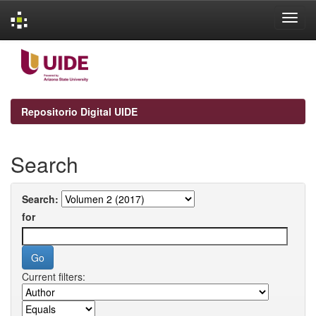
Skip
navigation
Repositorio Digital UIDE
Search
Search:
for
Current filters: