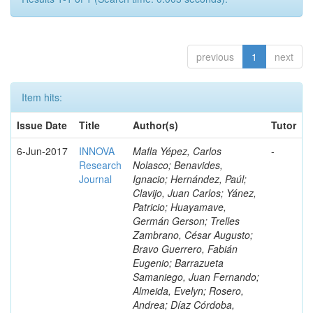
previous
1
next
Item hits:
Issue Date
Title
Author(s)
Tutor
6-Jun-2017
INNOVA
Mafla Yépez, Carlos
-
Research
Nolasco; Benavides,
Journal
Ignacio; Hernández, Paúl;
Clavijo, Juan Carlos; Yánez,
Patricio; Huayamave,
Germán Gerson; Trelles
Zambrano, César Augusto;
Bravo Guerrero, Fabián
Eugenio; Barrazueta
Samaniego, Juan Fernando;
Almeida, Evelyn; Rosero,
Andrea; Díaz Córdoba,