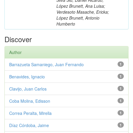
López Brunett, Ana Luisa;
Verdesoto Masache, Ericka;
López Brunett, Antonio
Humberto
Discover
Author
Barrazueta Samaniego, Juan Fernando
1
Benavides, Ignacio
1
Clavijo, Juan Carlos
1
Coba Molina, Edisson
1
Correa Peralta, Mirella
1
Díaz Córdoba, Jaime
1