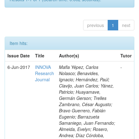
previous
1
next
Item hits:
Issue Date
Title
Author(s)
Tutor
6-Jun-2017
INNOVA
Mafla Yépez, Carlos
-
Research
Nolasco; Benavides,
Journal
Ignacio; Hernández, Paúl;
Clavijo, Juan Carlos; Yánez,
Patricio; Huayamave,
Germán Gerson; Trelles
Zambrano, César Augusto;
Bravo Guerrero, Fabián
Eugenio; Barrazueta
Samaniego, Juan Fernando;
Almeida, Evelyn; Rosero,
Andrea; Díaz Córdoba,