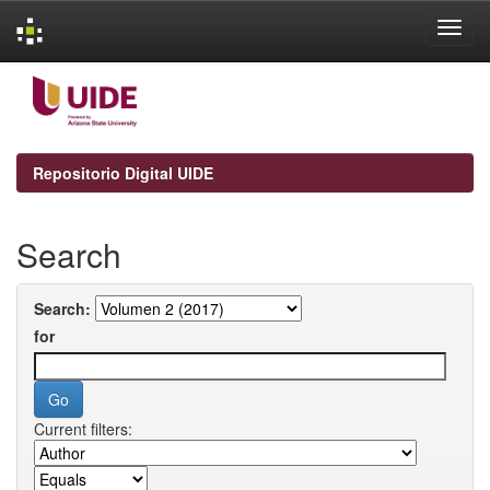
Skip
navigation
Repositorio Digital UIDE
Search
Search:
for
Current filters: