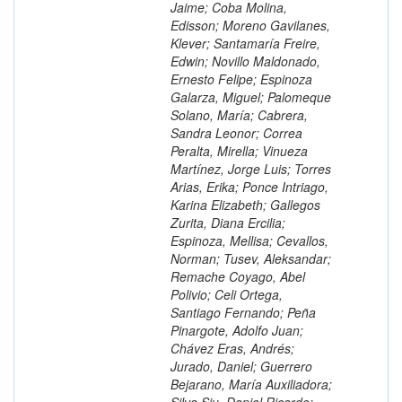
Jaime; Coba Molina,
Edisson; Moreno Gavilanes,
Klever; Santamaría Freire,
Edwin; Novillo Maldonado,
Ernesto Felipe; Espinoza
Galarza, Miguel; Palomeque
Solano, María; Cabrera,
Sandra Leonor; Correa
Peralta, Mirella; Vinueza
Martínez, Jorge Luis; Torres
Arias, Erika; Ponce Intriago,
Karina Elizabeth; Gallegos
Zurita, Diana Ercilia;
Espinoza, Mellisa; Cevallos,
Norman; Tusev, Aleksandar;
Remache Coyago, Abel
Polivio; Celi Ortega,
Santiago Fernando; Peña
Pinargote, Adolfo Juan;
Chávez Eras, Andrés;
Jurado, Daniel; Guerrero
Bejarano, María Auxiliadora;
Silva Siu, Daniel Ricardo;