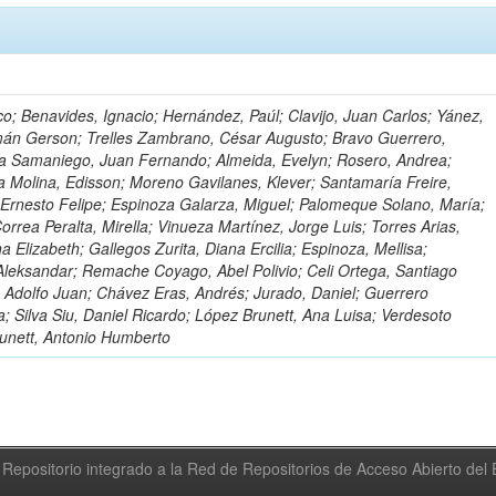
o; Benavides, Ignacio; Hernández, Paúl; Clavijo, Juan Carlos; Yánez,
mán Gerson; Trelles Zambrano, César Augusto; Bravo Guerrero,
a Samaniego, Juan Fernando; Almeida, Evelyn; Rosero, Andrea;
 Molina, Edisson; Moreno Gavilanes, Klever; Santamaría Freire,
 Ernesto Felipe; Espinoza Galarza, Miguel; Palomeque Solano, María;
rrea Peralta, Mirella; Vinueza Martínez, Jorge Luis; Torres Arias,
na Elizabeth; Gallegos Zurita, Diana Ercilia; Espinoza, Mellisa;
Aleksandar; Remache Coyago, Abel Polivio; Celi Ortega, Santiago
 Adolfo Juan; Chávez Eras, Andrés; Jurado, Daniel; Guerrero
a; Silva Siu, Daniel Ricardo; López Brunett, Ana Luisa; Verdesoto
unett, Antonio Humberto
Repositorio integrado a la Red de Repositorios de Acceso Abierto de