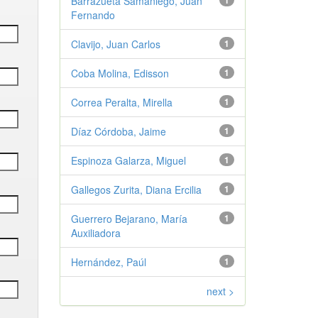
Barrazueta Samaniego, Juan
1
Fernando
Clavijo, Juan Carlos
1
Coba Molina, Edisson
1
Correa Peralta, Mirella
1
Díaz Córdoba, Jaime
1
Espinoza Galarza, Miguel
1
Gallegos Zurita, Diana Ercilia
1
Guerrero Bejarano, María
1
Auxiliadora
Hernández, Paúl
1
next >