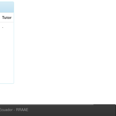
Tutor
-
l Ecuador - RRAAE