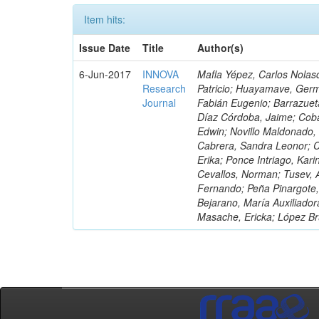
Item hits:
Issue Date
Title
Author(s)
6-Jun-2017
INNOVA
Mafla Yépez, Carlos Nolasc
Research
Patricio; Huayamave, Ger
Journal
Fabián Eugenio; Barrazuet
Díaz Córdoba, Jaime; Coba
Edwin; Novillo Maldonado,
Cabrera, Sandra Leonor; Co
Erika; Ponce Intriago, Kari
Cevallos, Norman; Tusev, 
Fernando; Peña Pinargote,
Bejarano, María Auxiliador
Masache, Ericka; López Br