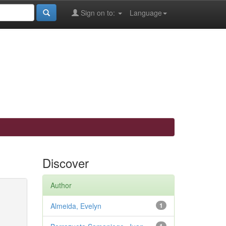
Sign on to:
Language
Discover
Author
Almeida, Evelyn
1