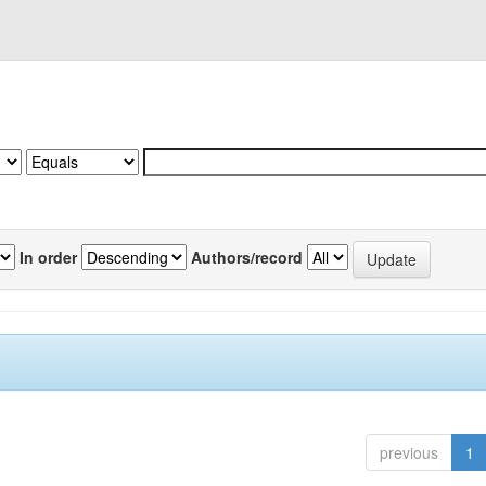
In order
Authors/record
previous
1