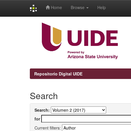
Home
Browse
Help
Skip
navigation
Repositorio Digital UIDE
Search
Search:
for
Current filters: