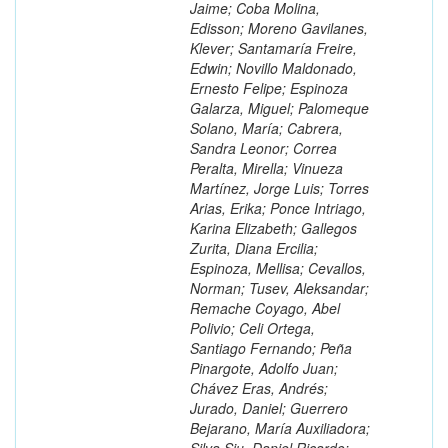
Jaime; Coba Molina,
Edisson; Moreno Gavilanes,
Klever; Santamaría Freire,
Edwin; Novillo Maldonado,
Ernesto Felipe; Espinoza
Galarza, Miguel; Palomeque
Solano, María; Cabrera,
Sandra Leonor; Correa
Peralta, Mirella; Vinueza
Martínez, Jorge Luis; Torres
Arias, Erika; Ponce Intriago,
Karina Elizabeth; Gallegos
Zurita, Diana Ercilia;
Espinoza, Mellisa; Cevallos,
Norman; Tusev, Aleksandar;
Remache Coyago, Abel
Polivio; Celi Ortega,
Santiago Fernando; Peña
Pinargote, Adolfo Juan;
Chávez Eras, Andrés;
Jurado, Daniel; Guerrero
Bejarano, María Auxiliadora;
Silva Siu, Daniel Ricardo;