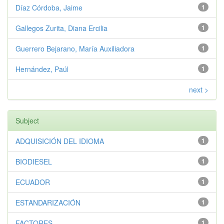
Díaz Córdoba, Jaime
1
Gallegos Zurita, Diana Ercilia
1
Guerrero Bejarano, María Auxiliadora
1
Hernández, Paúl
1
next >
Subject
ADQUISICIÓN DEL IDIOMA
1
BIODIESEL
1
ECUADOR
1
ESTANDARIZACIÓN
1
FACTORES
1