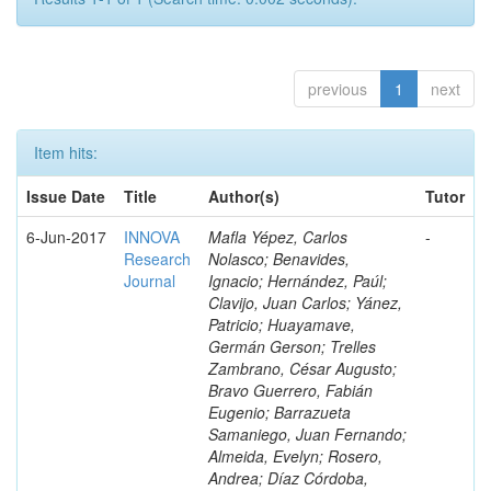
previous
1
next
Item hits:
Issue Date
Title
Author(s)
Tutor
6-Jun-2017
INNOVA
Mafla Yépez, Carlos
-
Research
Nolasco; Benavides,
Journal
Ignacio; Hernández, Paúl;
Clavijo, Juan Carlos; Yánez,
Patricio; Huayamave,
Germán Gerson; Trelles
Zambrano, César Augusto;
Bravo Guerrero, Fabián
Eugenio; Barrazueta
Samaniego, Juan Fernando;
Almeida, Evelyn; Rosero,
Andrea; Díaz Córdoba,