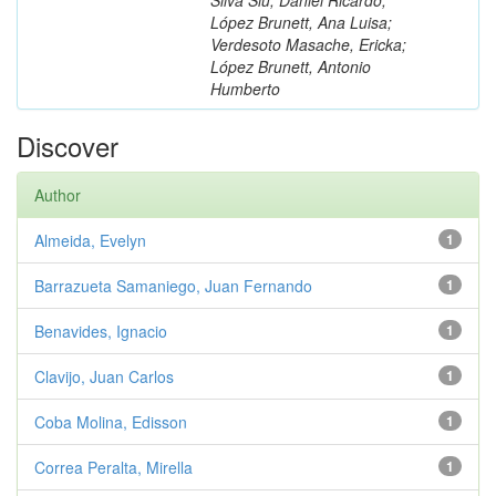
López Brunett, Ana Luisa;
Verdesoto Masache, Ericka;
López Brunett, Antonio
Humberto
Discover
Author
Almeida, Evelyn
1
Barrazueta Samaniego, Juan Fernando
1
Benavides, Ignacio
1
Clavijo, Juan Carlos
1
Coba Molina, Edisson
1
Correa Peralta, Mirella
1