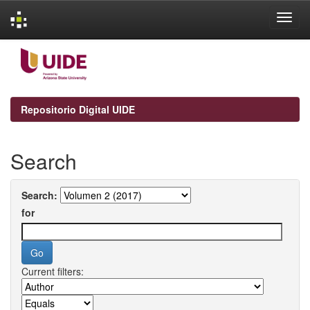
Skip
navigation
Repositorio Digital UIDE
Search
Search:
for
Current filters: