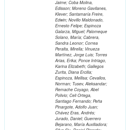
Jaime; Coba Molina,
Edisson; Moreno Gavilanes,
Klever; Santamaría Freire,
Edwin; Novillo Maldonado,
Ernesto Felipe; Espinoza
Galarza, Miguel; Palomeque
Solano, María; Cabrera,
Sandra Leonor; Correa
Peralta, Mirella; Vinueza
Martínez, Jorge Luis; Torres
Arias, Erika; Ponce Intriago,
Karina Elizabeth; Gallegos
Zurita, Diana Ercilia;
Espinoza, Mellisa; Cevallos,
Norman; Tusev, Aleksandar;
Remache Coyago, Abel
Polivio; Celi Ortega,
Santiago Fernando; Peña
Pinargote, Adolfo Juan;
Chávez Eras, Andrés;
Jurado, Daniel; Guerrero
Bejarano, María Auxiliadora;
Silva Siu, Daniel Ricardo;