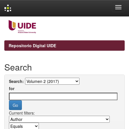
Skip
navigation
Repositorio Digital UIDE
Search
Search:
for
Current filters: