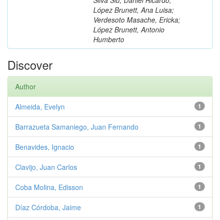
López Brunett, Ana Luisa;
Verdesoto Masache, Ericka;
López Brunett, Antonio
Humberto
Discover
Author
Almeida, Evelyn
1
Barrazueta Samaniego, Juan Fernando
1
Benavides, Ignacio
1
Clavijo, Juan Carlos
1
Coba Molina, Edisson
1
Díaz Córdoba, Jaime
1