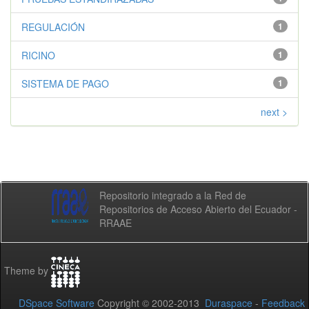
REGULACIÓN
1
RICINO
1
SISTEMA DE PAGO
1
next >
Repositorio integrado a la Red de
Repositorios de Acceso Abierto del Ecuador -
RRAAE
Theme by
DSpace Software
Copyright © 2002-2013
Duraspace
-
Feedback