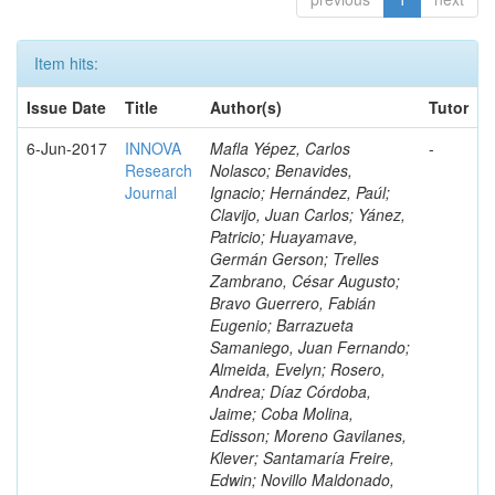
Item hits:
Issue Date
Title
Author(s)
Tutor
6-Jun-2017
INNOVA
Mafla Yépez, Carlos
-
Research
Nolasco; Benavides,
Journal
Ignacio; Hernández, Paúl;
Clavijo, Juan Carlos; Yánez,
Patricio; Huayamave,
Germán Gerson; Trelles
Zambrano, César Augusto;
Bravo Guerrero, Fabián
Eugenio; Barrazueta
Samaniego, Juan Fernando;
Almeida, Evelyn; Rosero,
Andrea; Díaz Córdoba,
Jaime; Coba Molina,
Edisson; Moreno Gavilanes,
Klever; Santamaría Freire,
Edwin; Novillo Maldonado,