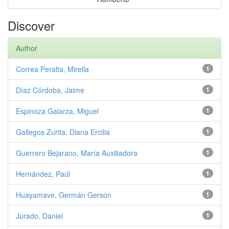
Discover
Author
Correa Peralta, Mirella
1
Díaz Córdoba, Jaime
1
Espinoza Galarza, Miguel
1
Gallegos Zurita, Diana Ercilia
1
Guerrero Bejarano, María Auxiliadora
1
Hernández, Paúl
1
Huayamave, Germán Gerson
1
Jurado, Daniel
1