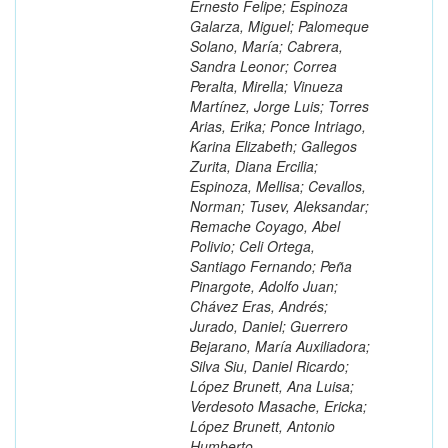
Ernesto Felipe; Espinoza
Galarza, Miguel; Palomeque
Solano, María; Cabrera,
Sandra Leonor; Correa
Peralta, Mirella; Vinueza
Martínez, Jorge Luis; Torres
Arias, Erika; Ponce Intriago,
Karina Elizabeth; Gallegos
Zurita, Diana Ercilia;
Espinoza, Mellisa; Cevallos,
Norman; Tusev, Aleksandar;
Remache Coyago, Abel
Polivio; Celi Ortega,
Santiago Fernando; Peña
Pinargote, Adolfo Juan;
Chávez Eras, Andrés;
Jurado, Daniel; Guerrero
Bejarano, María Auxiliadora;
Silva Siu, Daniel Ricardo;
López Brunett, Ana Luisa;
Verdesoto Masache, Ericka;
López Brunett, Antonio
Humberto