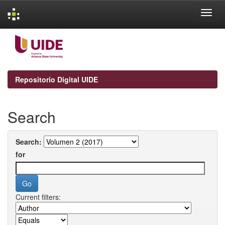
Skip
navigation
Repositorio Digital UIDE
Search
Search:
for
Current filters: