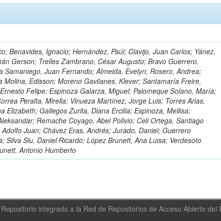
o; Benavides, Ignacio; Hernández, Paúl; Clavijo, Juan Carlos; Yánez,
mán Gerson; Trelles Zambrano, César Augusto; Bravo Guerrero,
a Samaniego, Juan Fernando; Almeida, Evelyn; Rosero, Andrea;
 Molina, Edisson; Moreno Gavilanes, Klever; Santamaría Freire,
 Ernesto Felipe; Espinoza Galarza, Miguel; Palomeque Solano, María;
rrea Peralta, Mirella; Vinueza Martínez, Jorge Luis; Torres Arias,
na Elizabeth; Gallegos Zurita, Diana Ercilia; Espinoza, Mellisa;
Aleksandar; Remache Coyago, Abel Polivio; Celi Ortega, Santiago
 Adolfo Juan; Chávez Eras, Andrés; Jurado, Daniel; Guerrero
a; Silva Siu, Daniel Ricardo; López Brunett, Ana Luisa; Verdesoto
unett, Antonio Humberto
Repositorio integrado a la Red de Repositorios de Acceso Abierto de