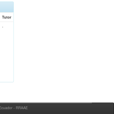
Tutor
-
l Ecuador - RRAAE