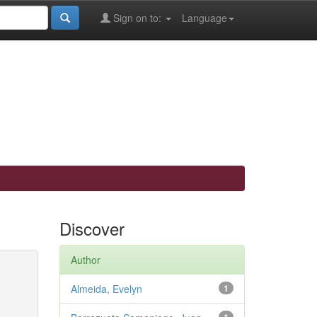
Sign on to:
Language
Discover
Author
Almeida, Evelyn
1