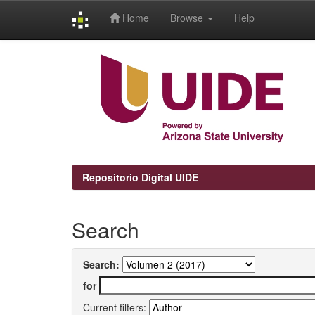
Home
Browse
Help
Skip
navigation
Repositorio Digital UIDE
Search
Search:
for
Current filters: