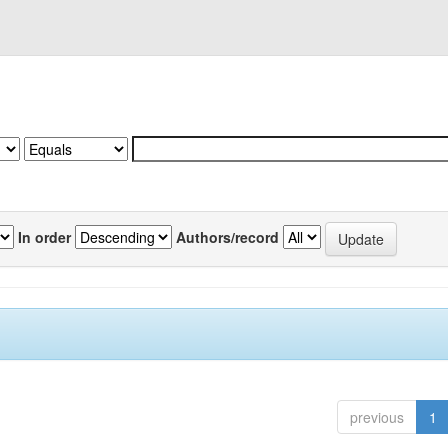
In order
Authors/record
previous
1