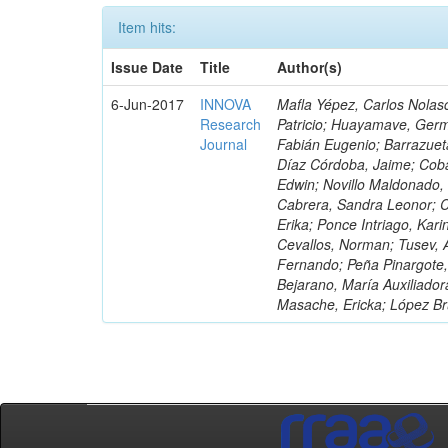
Item hits:
Issue Date
Title
Author(s)
6-Jun-2017
INNOVA
Mafla Yépez, Carlos Nolasc
Research
Patricio; Huayamave, Ger
Journal
Fabián Eugenio; Barrazuet
Díaz Córdoba, Jaime; Coba
Edwin; Novillo Maldonado,
Cabrera, Sandra Leonor; Co
Erika; Ponce Intriago, Kari
Cevallos, Norman; Tusev, 
Fernando; Peña Pinargote,
Bejarano, María Auxiliador
Masache, Ericka; López Br