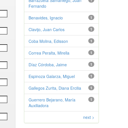
Barrazueta Samaniego, Juan
1
Fernando
Benavides, Ignacio
1
Clavijo, Juan Carlos
1
Coba Molina, Edisson
1
Correa Peralta, Mirella
1
Díaz Córdoba, Jaime
1
Espinoza Galarza, Miguel
1
Gallegos Zurita, Diana Ercilia
1
Guerrero Bejarano, María
1
Auxiliadora
next >