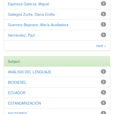
Espinoza Galarza, Miguel
1
Gallegos Zurita, Diana Ercilia
1
Guerrero Bejarano, María Auxiliadora
1
Hernández, Paúl
1
next >
Subject
ANÁLISIS DEL LENGUAJE
1
BIODIESEL
1
ECUADOR
1
ESTANDARIZACIÓN
1
FACTORES
1