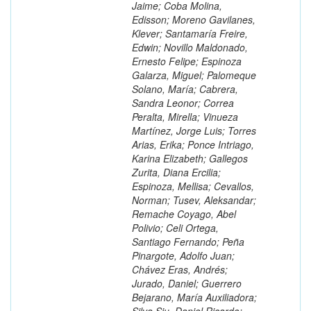
Jaime; Coba Molina,
Edisson; Moreno Gavilanes,
Klever; Santamaría Freire,
Edwin; Novillo Maldonado,
Ernesto Felipe; Espinoza
Galarza, Miguel; Palomeque
Solano, María; Cabrera,
Sandra Leonor; Correa
Peralta, Mirella; Vinueza
Martínez, Jorge Luis; Torres
Arias, Erika; Ponce Intriago,
Karina Elizabeth; Gallegos
Zurita, Diana Ercilia;
Espinoza, Mellisa; Cevallos,
Norman; Tusev, Aleksandar;
Remache Coyago, Abel
Polivio; Celi Ortega,
Santiago Fernando; Peña
Pinargote, Adolfo Juan;
Chávez Eras, Andrés;
Jurado, Daniel; Guerrero
Bejarano, María Auxiliadora;
Silva Siu, Daniel Ricardo;