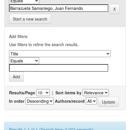
Start a new search
Add filters:
Use filters to refine the search results.
Results/Page
|
Sort items by
In order
Authors/record
Results 1-1 of 1 (Search time: 0.003 seconds).