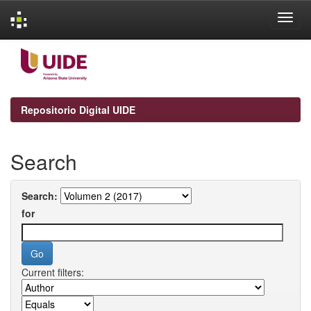
Skip
navigation
Repositorio Digital UIDE
Search
Search:
for
Current filters: