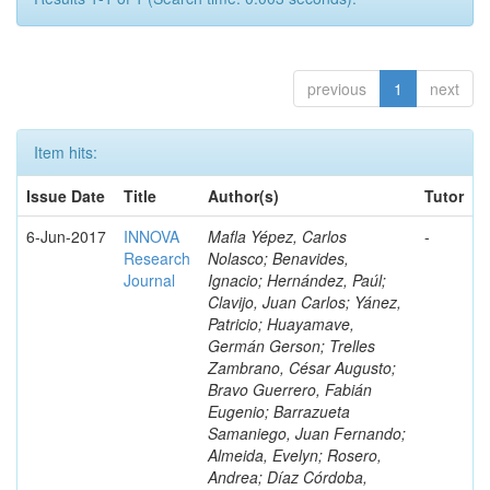
previous
1
next
Item hits:
Issue Date
Title
Author(s)
Tutor
6-Jun-2017
INNOVA
Mafla Yépez, Carlos
-
Research
Nolasco; Benavides,
Journal
Ignacio; Hernández, Paúl;
Clavijo, Juan Carlos; Yánez,
Patricio; Huayamave,
Germán Gerson; Trelles
Zambrano, César Augusto;
Bravo Guerrero, Fabián
Eugenio; Barrazueta
Samaniego, Juan Fernando;
Almeida, Evelyn; Rosero,
Andrea; Díaz Córdoba,