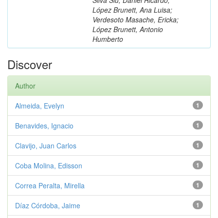
López Brunett, Ana Luisa;
Verdesoto Masache, Ericka;
López Brunett, Antonio
Humberto
Discover
Author
Almeida, Evelyn
1
Benavides, Ignacio
1
Clavijo, Juan Carlos
1
Coba Molina, Edisson
1
Correa Peralta, Mirella
1
Díaz Córdoba, Jaime
1