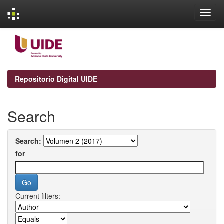
Skip
navigation
Repositorio Digital UIDE
Search
Search:
for
Current filters: