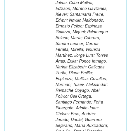
Jaime; Coba Molina,
Edisson; Moreno Gavilanes,
Klever; Santamaría Freire,
Edwin; Novillo Maldonado,
Ernesto Felipe; Espinoza
Galarza, Miguel; Palomeque
Solano, María; Cabrera,
Sandra Leonor; Correa
Peralta, Mirella; Vinueza
Martínez, Jorge Luis; Torres
Arias, Erika; Ponce Intriago,
Karina Elizabeth; Gallegos
Zurita, Diana Ercilia;
Espinoza, Mellisa; Cevallos,
Norman; Tusev, Aleksandar;
Remache Coyago, Abel
Polivio; Celi Ortega,
Santiago Fernando; Peña
Pinargote, Adolfo Juan;
Chávez Eras, Andrés;
Jurado, Daniel; Guerrero
Bejarano, María Auxiliadora;
Silva Siu, Daniel Ricardo;