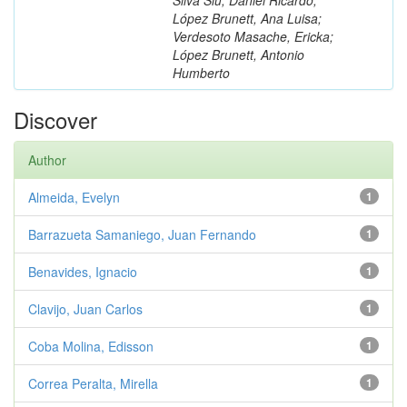
López Brunett, Ana Luisa;
Verdesoto Masache, Ericka;
López Brunett, Antonio
Humberto
Discover
Author
Almeida, Evelyn
1
Barrazueta Samaniego, Juan Fernando
1
Benavides, Ignacio
1
Clavijo, Juan Carlos
1
Coba Molina, Edisson
1
Correa Peralta, Mirella
1