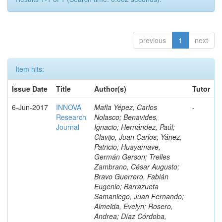
previous
1
next
Item hits:
Issue Date
Title
Author(s)
Tutor
6-Jun-2017
INNOVA
Mafla Yépez, Carlos
-
Research
Nolasco; Benavides,
Journal
Ignacio; Hernández, Paúl;
Clavijo, Juan Carlos; Yánez,
Patricio; Huayamave,
Germán Gerson; Trelles
Zambrano, César Augusto;
Bravo Guerrero, Fabián
Eugenio; Barrazueta
Samaniego, Juan Fernando;
Almeida, Evelyn; Rosero,
Andrea; Díaz Córdoba,