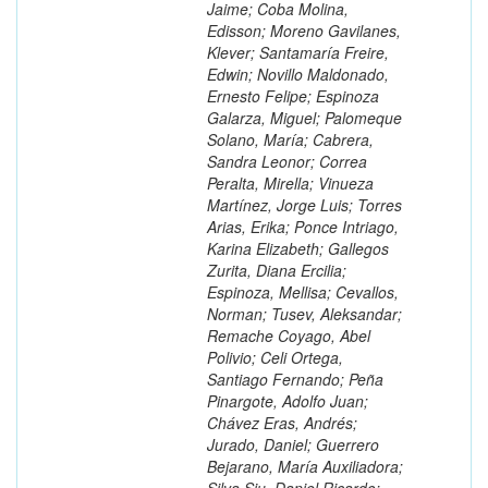
Jaime; Coba Molina,
Edisson; Moreno Gavilanes,
Klever; Santamaría Freire,
Edwin; Novillo Maldonado,
Ernesto Felipe; Espinoza
Galarza, Miguel; Palomeque
Solano, María; Cabrera,
Sandra Leonor; Correa
Peralta, Mirella; Vinueza
Martínez, Jorge Luis; Torres
Arias, Erika; Ponce Intriago,
Karina Elizabeth; Gallegos
Zurita, Diana Ercilia;
Espinoza, Mellisa; Cevallos,
Norman; Tusev, Aleksandar;
Remache Coyago, Abel
Polivio; Celi Ortega,
Santiago Fernando; Peña
Pinargote, Adolfo Juan;
Chávez Eras, Andrés;
Jurado, Daniel; Guerrero
Bejarano, María Auxiliadora;
Silva Siu, Daniel Ricardo;