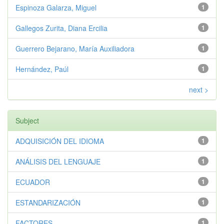
Espinoza Galarza, Miguel
1
Gallegos Zurita, Diana Ercilia
1
Guerrero Bejarano, María Auxiliadora
1
Hernández, Paúl
1
next >
Subject
ADQUISICIÓN DEL IDIOMA
1
ANÁLISIS DEL LENGUAJE
1
ECUADOR
1
ESTANDARIZACIÓN
1
FACTORES
1