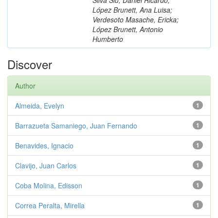
López Brunett, Ana Luisa;
Verdesoto Masache, Ericka;
López Brunett, Antonio
Humberto
Discover
Author
Almeida, Evelyn
1
Barrazueta Samaniego, Juan Fernando
1
Benavides, Ignacio
1
Clavijo, Juan Carlos
1
Coba Molina, Edisson
1
Correa Peralta, Mirella
1