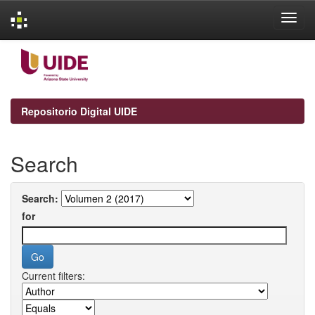
Skip
navigation
Repositorio Digital UIDE
Search
Search:
for
Current filters: