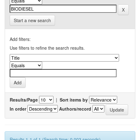
Start a new search
Add filters:
Use filters to refine the search results.
Results/Page
|
Sort items by
In order
Authors/record
Results 1-1 of 1 (Search time: 0.003 seconds).