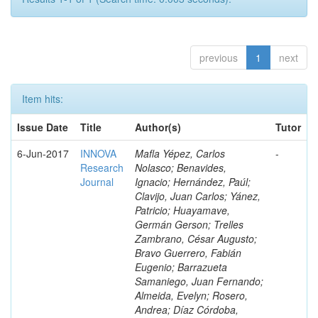
previous
1
next
Item hits:
Issue Date
Title
Author(s)
Tutor
6-Jun-2017
INNOVA
Mafla Yépez, Carlos
-
Research
Nolasco; Benavides,
Journal
Ignacio; Hernández, Paúl;
Clavijo, Juan Carlos; Yánez,
Patricio; Huayamave,
Germán Gerson; Trelles
Zambrano, César Augusto;
Bravo Guerrero, Fabián
Eugenio; Barrazueta
Samaniego, Juan Fernando;
Almeida, Evelyn; Rosero,
Andrea; Díaz Córdoba,