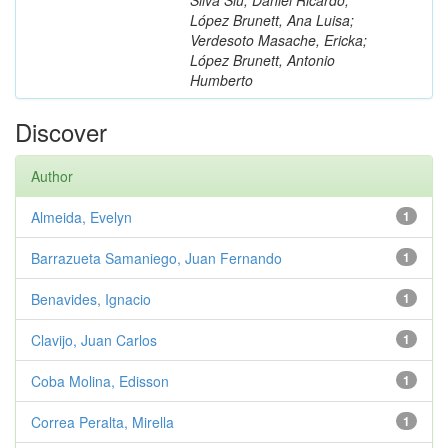
López Brunett, Ana Luisa;
Verdesoto Masache, Ericka;
López Brunett, Antonio
Humberto
Discover
Author
Almeida, Evelyn
1
Barrazueta Samaniego, Juan Fernando
1
Benavides, Ignacio
1
Clavijo, Juan Carlos
1
Coba Molina, Edisson
1
Correa Peralta, Mirella
1