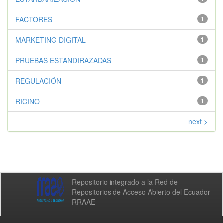
FACTORES
1
MARKETING DIGITAL
1
PRUEBAS ESTANDIRAZADAS
1
REGULACIÓN
1
RICINO
1
next >
Repositorio integrado a la Red de
Repositorios de Acceso Abierto del Ecuador -
RRAAE