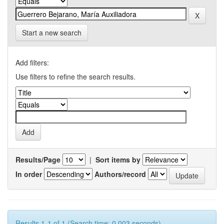
Start a new search
Add filters:
Use filters to refine the search results.
Results/Page
|
Sort items by
In order
Authors/record
Results 1-1 of 1 (Search time: 0.003 seconds).