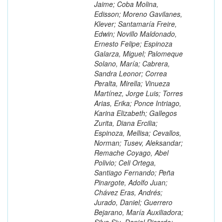
Jaime; Coba Molina,
Edisson; Moreno Gavilanes,
Klever; Santamaría Freire,
Edwin; Novillo Maldonado,
Ernesto Felipe; Espinoza
Galarza, Miguel; Palomeque
Solano, María; Cabrera,
Sandra Leonor; Correa
Peralta, Mirella; Vinueza
Martínez, Jorge Luis; Torres
Arias, Erika; Ponce Intriago,
Karina Elizabeth; Gallegos
Zurita, Diana Ercilia;
Espinoza, Mellisa; Cevallos,
Norman; Tusev, Aleksandar;
Remache Coyago, Abel
Polivio; Celi Ortega,
Santiago Fernando; Peña
Pinargote, Adolfo Juan;
Chávez Eras, Andrés;
Jurado, Daniel; Guerrero
Bejarano, María Auxiliadora;
Silva Siu, Daniel Ricardo;