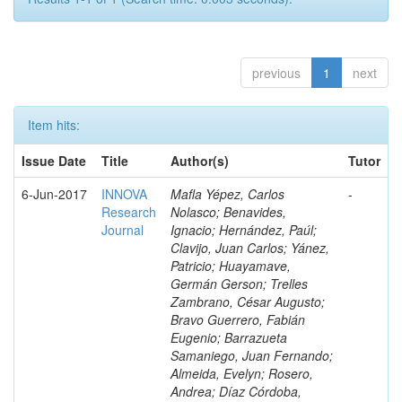
previous
1
next
Item hits:
Issue Date
Title
Author(s)
Tutor
6-Jun-2017
INNOVA
Mafla Yépez, Carlos
-
Research
Nolasco; Benavides,
Journal
Ignacio; Hernández, Paúl;
Clavijo, Juan Carlos; Yánez,
Patricio; Huayamave,
Germán Gerson; Trelles
Zambrano, César Augusto;
Bravo Guerrero, Fabián
Eugenio; Barrazueta
Samaniego, Juan Fernando;
Almeida, Evelyn; Rosero,
Andrea; Díaz Córdoba,