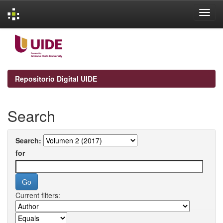
Skip
navigation
Repositorio Digital UIDE
Search
Search:
for
Current filters: