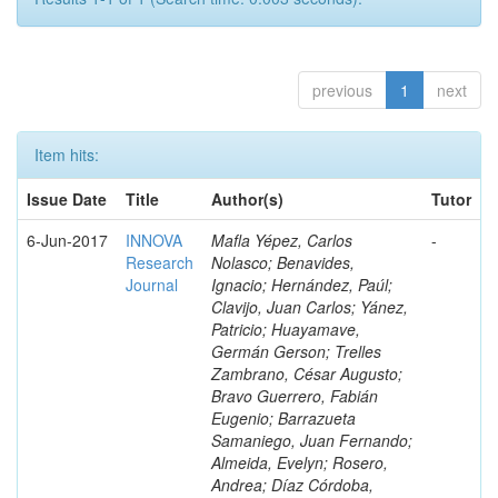
previous
1
next
Item hits:
Issue Date
Title
Author(s)
Tutor
6-Jun-2017
INNOVA
Mafla Yépez, Carlos
-
Research
Nolasco; Benavides,
Journal
Ignacio; Hernández, Paúl;
Clavijo, Juan Carlos; Yánez,
Patricio; Huayamave,
Germán Gerson; Trelles
Zambrano, César Augusto;
Bravo Guerrero, Fabián
Eugenio; Barrazueta
Samaniego, Juan Fernando;
Almeida, Evelyn; Rosero,
Andrea; Díaz Córdoba,