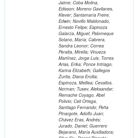
Jaime; Coba Molina,
Edisson; Moreno Gavilanes,
Klever; Santamaría Freire,
Edwin; Novillo Maldonado,
Ernesto Felipe; Espinoza
Galarza, Miguel; Palomeque
Solano, María; Cabrera,
Sandra Leonor; Correa
Peralta, Mirella; Vinueza
Martínez, Jorge Luis; Torres
Arias, Erika; Ponce Intriago,
Karina Elizabeth; Gallegos
Zurita, Diana Ercilia;
Espinoza, Mellisa; Cevallos,
Norman; Tusev, Aleksandar;
Remache Coyago, Abel
Polivio; Celi Ortega,
Santiago Fernando; Peña
Pinargote, Adolfo Juan;
Chávez Eras, Andrés;
Jurado, Daniel; Guerrero
Bejarano, María Auxiliadora;
Silva Siu, Daniel Ricardo;