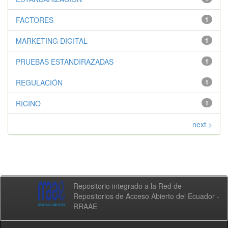
FACTORES
1
MARKETING DIGITAL
1
PRUEBAS ESTANDIRAZADAS
1
REGULACIÓN
1
RICINO
1
next >
Repositorio integrado a la Red de
Repositorios de Acceso Abierto del Ecuador -
RRAAE