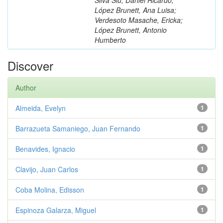
López Brunett, Ana Luisa;
Verdesoto Masache, Ericka;
López Brunett, Antonio
Humberto
Discover
Author
Almeida, Evelyn
1
Barrazueta Samaniego, Juan Fernando
1
Benavides, Ignacio
1
Clavijo, Juan Carlos
1
Coba Molina, Edisson
1
Espinoza Galarza, Miguel
1