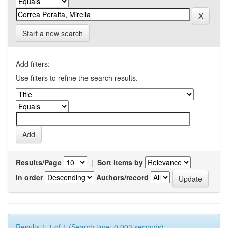
Start a new search
Add filters:
Use filters to refine the search results.
Results/Page
|
Sort items by
In order
Authors/record
Results 1-1 of 1 (Search time: 0.003 seconds).