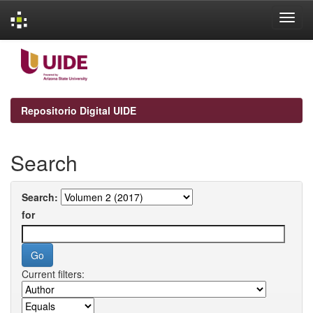
Skip
navigation
Repositorio Digital UIDE
Search
Search:
for
Current filters: