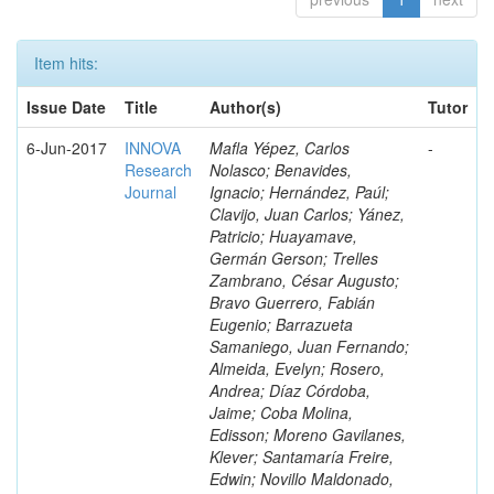
Item hits:
Issue Date
Title
Author(s)
Tutor
6-Jun-2017
INNOVA
Mafla Yépez, Carlos
-
Research
Nolasco; Benavides,
Journal
Ignacio; Hernández, Paúl;
Clavijo, Juan Carlos; Yánez,
Patricio; Huayamave,
Germán Gerson; Trelles
Zambrano, César Augusto;
Bravo Guerrero, Fabián
Eugenio; Barrazueta
Samaniego, Juan Fernando;
Almeida, Evelyn; Rosero,
Andrea; Díaz Córdoba,
Jaime; Coba Molina,
Edisson; Moreno Gavilanes,
Klever; Santamaría Freire,
Edwin; Novillo Maldonado,