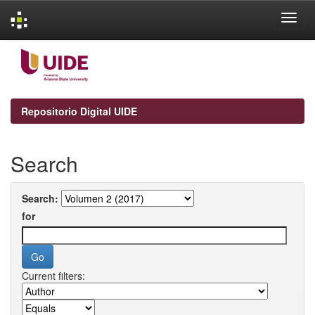
Skip
navigation
Repositorio Digital UIDE
Search
Search:
for
Current filters: