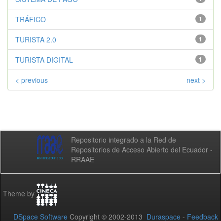
TRÁFICO
1
TURISTA 2.0
1
TURISTA DIGITAL
1
< previous
next >
Repositorio integrado a la Red de
Repositorios de Acceso Abierto del Ecuador -
RRAAE
Theme by
DSpace Software
Copyright © 2002-2013
Duraspace
-
Feedback