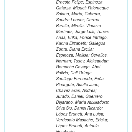
Ernesto Felipe; Espinoza
Galarza, Miguel; Palomeque
Solano, María; Cabrera,
Sandra Leonor; Correa
Peralta, Mirella; Vinueza
Martínez, Jorge Luis; Torres
Arias, Erika; Ponce Intriago,
Karina Elizabeth; Gallegos
Zurita, Diana Ercilia;
Espinoza, Mellisa; Cevallos,
Norman; Tusev, Aleksandar;
Remache Coyago, Abel
Polivio; Celi Ortega,
Santiago Fernando; Peña
Pinargote, Adolfo Juan;
Chávez Eras, Andrés;
Jurado, Daniel; Guerrero
Bejarano, María Auxiliadora;
Silva Siu, Daniel Ricardo;
López Brunett, Ana Luisa;
Verdesoto Masache, Ericka;
López Brunett, Antonio
Humberto