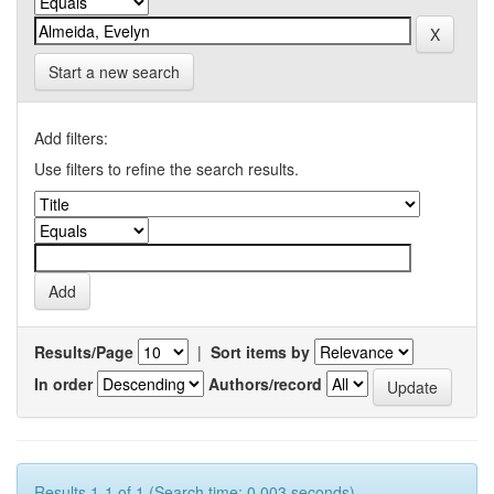
Start a new search
Add filters:
Use filters to refine the search results.
Results/Page
|
Sort items by
In order
Authors/record
Results 1-1 of 1 (Search time: 0.003 seconds).