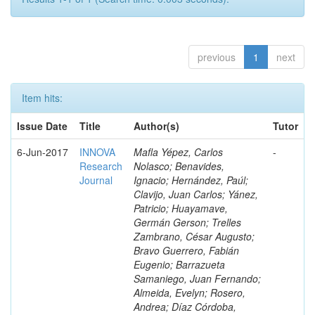
previous
1
next
Item hits:
Issue Date
Title
Author(s)
Tutor
6-Jun-2017
INNOVA
Mafla Yépez, Carlos
-
Research
Nolasco; Benavides,
Journal
Ignacio; Hernández, Paúl;
Clavijo, Juan Carlos; Yánez,
Patricio; Huayamave,
Germán Gerson; Trelles
Zambrano, César Augusto;
Bravo Guerrero, Fabián
Eugenio; Barrazueta
Samaniego, Juan Fernando;
Almeida, Evelyn; Rosero,
Andrea; Díaz Córdoba,