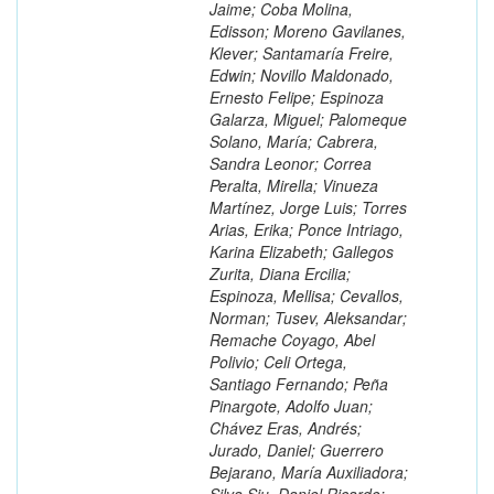
Jaime; Coba Molina,
Edisson; Moreno Gavilanes,
Klever; Santamaría Freire,
Edwin; Novillo Maldonado,
Ernesto Felipe; Espinoza
Galarza, Miguel; Palomeque
Solano, María; Cabrera,
Sandra Leonor; Correa
Peralta, Mirella; Vinueza
Martínez, Jorge Luis; Torres
Arias, Erika; Ponce Intriago,
Karina Elizabeth; Gallegos
Zurita, Diana Ercilia;
Espinoza, Mellisa; Cevallos,
Norman; Tusev, Aleksandar;
Remache Coyago, Abel
Polivio; Celi Ortega,
Santiago Fernando; Peña
Pinargote, Adolfo Juan;
Chávez Eras, Andrés;
Jurado, Daniel; Guerrero
Bejarano, María Auxiliadora;
Silva Siu, Daniel Ricardo;