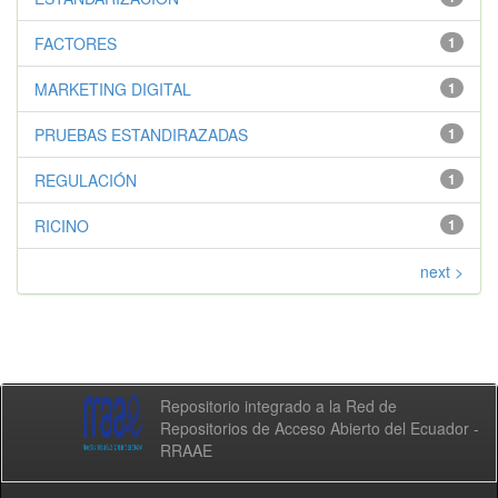
FACTORES
1
MARKETING DIGITAL
1
PRUEBAS ESTANDIRAZADAS
1
REGULACIÓN
1
RICINO
1
next >
Repositorio integrado a la Red de
Repositorios de Acceso Abierto del Ecuador -
RRAAE