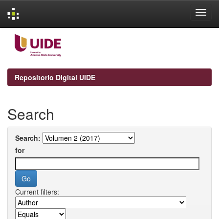
Skip
navigation
Repositorio Digital UIDE
Search
Search:
for
Current filters: