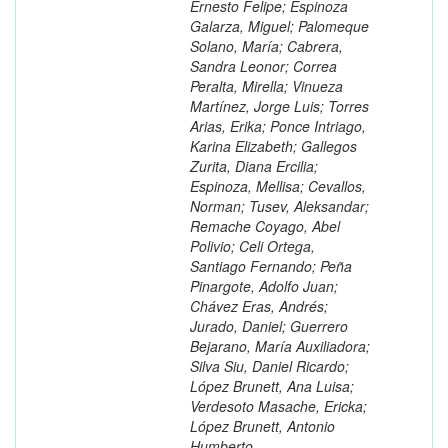
Ernesto Felipe; Espinoza
Galarza, Miguel; Palomeque
Solano, María; Cabrera,
Sandra Leonor; Correa
Peralta, Mirella; Vinueza
Martínez, Jorge Luis; Torres
Arias, Erika; Ponce Intriago,
Karina Elizabeth; Gallegos
Zurita, Diana Ercilia;
Espinoza, Mellisa; Cevallos,
Norman; Tusev, Aleksandar;
Remache Coyago, Abel
Polivio; Celi Ortega,
Santiago Fernando; Peña
Pinargote, Adolfo Juan;
Chávez Eras, Andrés;
Jurado, Daniel; Guerrero
Bejarano, María Auxiliadora;
Silva Siu, Daniel Ricardo;
López Brunett, Ana Luisa;
Verdesoto Masache, Ericka;
López Brunett, Antonio
Humberto