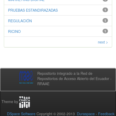
PRUEBAS ESTANDIRAZADAS
1
REGULACIÓN
1
RICINO
1
next >
Repositorio integrado a la Red de
Repositorios de Acceso Abierto del Ecuador -
RRAAE
Theme by
DSpace Software
Copyright © 2002-2013
Duraspace
-
Feedback