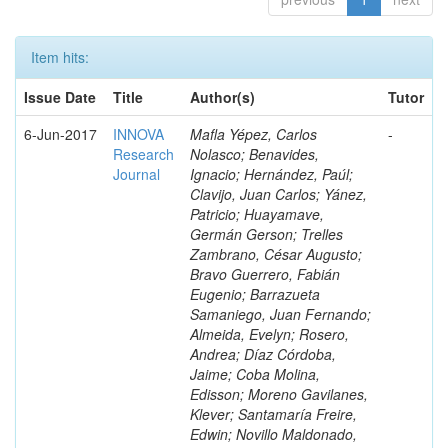
Item hits:
Issue Date
Title
Author(s)
Tutor
6-Jun-2017
INNOVA
Mafla Yépez, Carlos
-
Research
Nolasco; Benavides,
Journal
Ignacio; Hernández, Paúl;
Clavijo, Juan Carlos; Yánez,
Patricio; Huayamave,
Germán Gerson; Trelles
Zambrano, César Augusto;
Bravo Guerrero, Fabián
Eugenio; Barrazueta
Samaniego, Juan Fernando;
Almeida, Evelyn; Rosero,
Andrea; Díaz Córdoba,
Jaime; Coba Molina,
Edisson; Moreno Gavilanes,
Klever; Santamaría Freire,
Edwin; Novillo Maldonado,