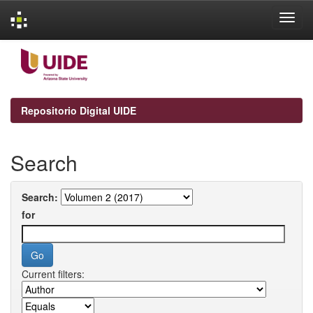
Skip
navigation
Repositorio Digital UIDE
Search
Search:
for
Current filters: