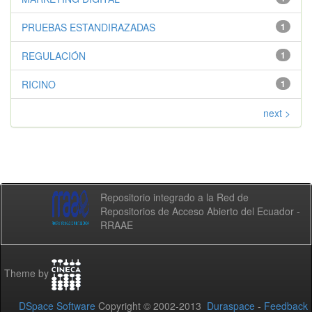
PRUEBAS ESTANDIRAZADAS
1
REGULACIÓN
1
RICINO
1
next >
Repositorio integrado a la Red de
Repositorios de Acceso Abierto del Ecuador -
RRAAE
Theme by
DSpace Software
Copyright © 2002-2013
Duraspace
-
Feedback