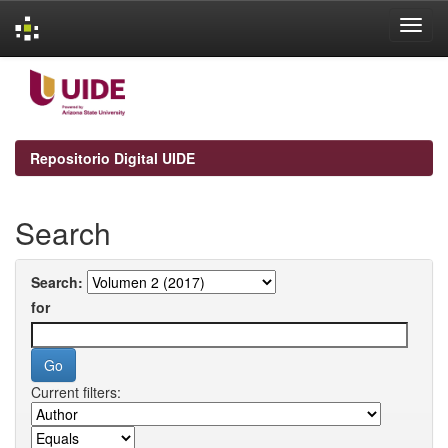
Skip
navigation
Repositorio Digital UIDE
Search
Search:
for
Current filters: