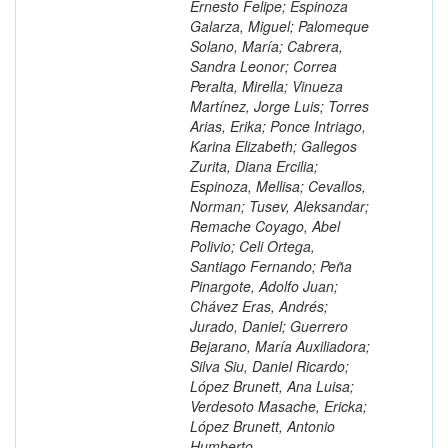
Ernesto Felipe; Espinoza
Galarza, Miguel; Palomeque
Solano, María; Cabrera,
Sandra Leonor; Correa
Peralta, Mirella; Vinueza
Martínez, Jorge Luis; Torres
Arias, Erika; Ponce Intriago,
Karina Elizabeth; Gallegos
Zurita, Diana Ercilia;
Espinoza, Mellisa; Cevallos,
Norman; Tusev, Aleksandar;
Remache Coyago, Abel
Polivio; Celi Ortega,
Santiago Fernando; Peña
Pinargote, Adolfo Juan;
Chávez Eras, Andrés;
Jurado, Daniel; Guerrero
Bejarano, María Auxiliadora;
Silva Siu, Daniel Ricardo;
López Brunett, Ana Luisa;
Verdesoto Masache, Ericka;
López Brunett, Antonio
Humberto