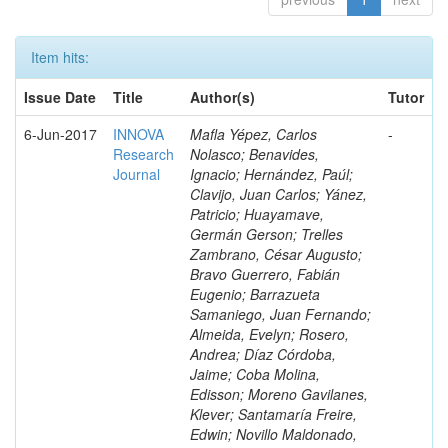
Item hits:
Issue Date
Title
Author(s)
Tutor
6-Jun-2017
INNOVA
Mafla Yépez, Carlos
-
Research
Nolasco; Benavides,
Journal
Ignacio; Hernández, Paúl;
Clavijo, Juan Carlos; Yánez,
Patricio; Huayamave,
Germán Gerson; Trelles
Zambrano, César Augusto;
Bravo Guerrero, Fabián
Eugenio; Barrazueta
Samaniego, Juan Fernando;
Almeida, Evelyn; Rosero,
Andrea; Díaz Córdoba,
Jaime; Coba Molina,
Edisson; Moreno Gavilanes,
Klever; Santamaría Freire,
Edwin; Novillo Maldonado,