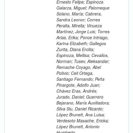
Ernesto Felipe; Espinoza
Galarza, Miguel; Palomeque
Solano, María; Cabrera,
Sandra Leonor; Correa
Peralta, Mirella; Vinueza
Martínez, Jorge Luis; Torres
Arias, Erika; Ponce Intriago,
Karina Elizabeth; Gallegos
Zurita, Diana Ercilia;
Espinoza, Mellisa; Cevallos,
Norman; Tusev, Aleksandar;
Remache Coyago, Abel
Polivio; Celi Ortega,
Santiago Fernando; Peña
Pinargote, Adolfo Juan;
Chávez Eras, Andrés;
Jurado, Daniel; Guerrero
Bejarano, María Auxiliadora;
Silva Siu, Daniel Ricardo;
López Brunett, Ana Luisa;
Verdesoto Masache, Ericka;
López Brunett, Antonio
Humberto