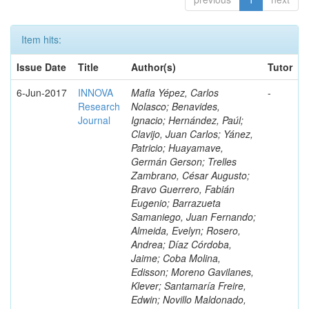
Item hits:
Issue Date
Title
Author(s)
Tutor
6-Jun-2017
INNOVA
Mafla Yépez, Carlos
-
Research
Nolasco; Benavides,
Journal
Ignacio; Hernández, Paúl;
Clavijo, Juan Carlos; Yánez,
Patricio; Huayamave,
Germán Gerson; Trelles
Zambrano, César Augusto;
Bravo Guerrero, Fabián
Eugenio; Barrazueta
Samaniego, Juan Fernando;
Almeida, Evelyn; Rosero,
Andrea; Díaz Córdoba,
Jaime; Coba Molina,
Edisson; Moreno Gavilanes,
Klever; Santamaría Freire,
Edwin; Novillo Maldonado,