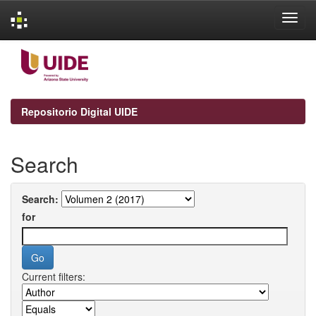
Skip
navigation
Repositorio Digital UIDE
Search
Search:
for
Current filters: