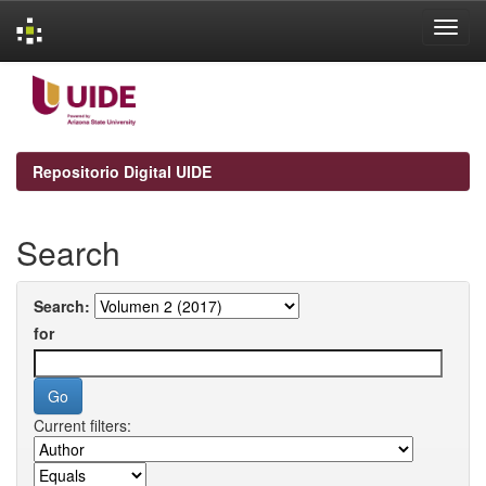
Skip
navigation
Repositorio Digital UIDE
Search
Search:
for
Current filters: