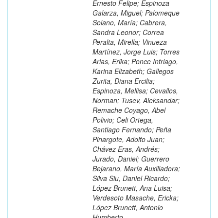
Ernesto Felipe; Espinoza
Galarza, Miguel; Palomeque
Solano, María; Cabrera,
Sandra Leonor; Correa
Peralta, Mirella; Vinueza
Martínez, Jorge Luis; Torres
Arias, Erika; Ponce Intriago,
Karina Elizabeth; Gallegos
Zurita, Diana Ercilia;
Espinoza, Mellisa; Cevallos,
Norman; Tusev, Aleksandar;
Remache Coyago, Abel
Polivio; Celi Ortega,
Santiago Fernando; Peña
Pinargote, Adolfo Juan;
Chávez Eras, Andrés;
Jurado, Daniel; Guerrero
Bejarano, María Auxiliadora;
Silva Siu, Daniel Ricardo;
López Brunett, Ana Luisa;
Verdesoto Masache, Ericka;
López Brunett, Antonio
Humberto