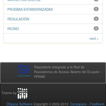
PRUEBAS ESTANDIRAZADAS
1
REGULACIÓN
1
RICINO
1
next >
Repositorio integrado a la Red de
Repositorios de Acceso Abierto del Ecuador -
RRAAE
Theme by
DSpace Software
Copyright © 2002-2013
Duraspace
-
Feedback