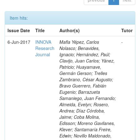
Item hits:
Issue Date
Title
Author(s)
Tutor
6-Jun-2017
INNOVA
Mafla Yépez, Carlos
-
Research
Nolasco; Benavides,
Journal
Ignacio; Hernández, Paúl;
Clavijo, Juan Carlos; Yánez,
Patricio; Huayamave,
Germán Gerson; Trelles
Zambrano, César Augusto;
Bravo Guerrero, Fabián
Eugenio; Barrazueta
Samaniego, Juan Fernando;
Almeida, Evelyn; Rosero,
Andrea; Díaz Córdoba,
Jaime; Coba Molina,
Edisson; Moreno Gavilanes,
Klever; Santamaría Freire,
Edwin; Novillo Maldonado,