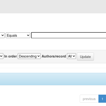
In order
Authors/record
previous
1