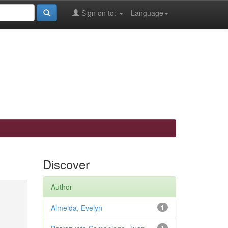
Sign on to:
Language
Discover
Author
Almeida, Evelyn
1