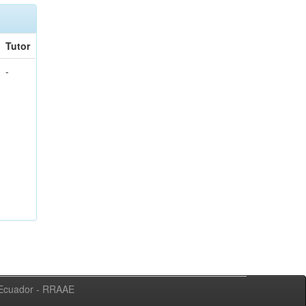
Tutor
-
l Ecuador - RRAAE