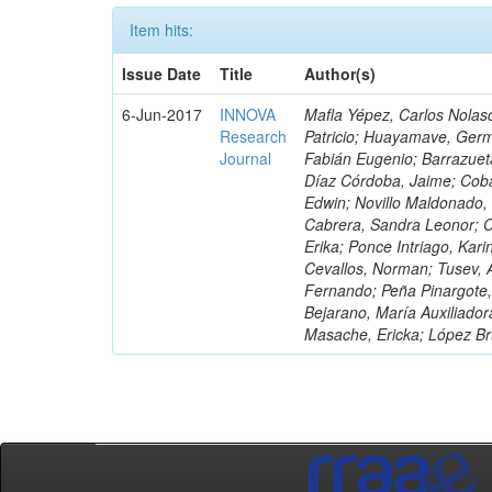
Item hits:
Issue Date
Title
Author(s)
6-Jun-2017
INNOVA
Mafla Yépez, Carlos Nolasc
Research
Patricio; Huayamave, Ger
Journal
Fabián Eugenio; Barrazuet
Díaz Córdoba, Jaime; Coba
Edwin; Novillo Maldonado,
Cabrera, Sandra Leonor; Co
Erika; Ponce Intriago, Kari
Cevallos, Norman; Tusev, 
Fernando; Peña Pinargote,
Bejarano, María Auxiliador
Masache, Ericka; López Br