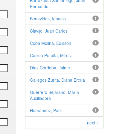
Barrazueta Samaniego, Juan
1
Fernando
Benavides, Ignacio
1
Clavijo, Juan Carlos
1
Coba Molina, Edisson
1
Correa Peralta, Mirella
1
Díaz Córdoba, Jaime
1
Gallegos Zurita, Diana Ercilia
1
Guerrero Bejarano, María
1
Auxiliadora
Hernández, Paúl
1
next >