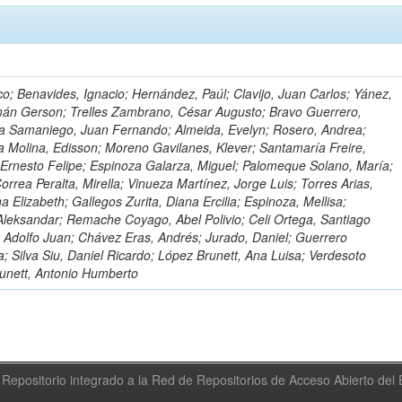
o; Benavides, Ignacio; Hernández, Paúl; Clavijo, Juan Carlos; Yánez,
mán Gerson; Trelles Zambrano, César Augusto; Bravo Guerrero,
a Samaniego, Juan Fernando; Almeida, Evelyn; Rosero, Andrea;
 Molina, Edisson; Moreno Gavilanes, Klever; Santamaría Freire,
 Ernesto Felipe; Espinoza Galarza, Miguel; Palomeque Solano, María;
rrea Peralta, Mirella; Vinueza Martínez, Jorge Luis; Torres Arias,
na Elizabeth; Gallegos Zurita, Diana Ercilia; Espinoza, Mellisa;
Aleksandar; Remache Coyago, Abel Polivio; Celi Ortega, Santiago
 Adolfo Juan; Chávez Eras, Andrés; Jurado, Daniel; Guerrero
a; Silva Siu, Daniel Ricardo; López Brunett, Ana Luisa; Verdesoto
unett, Antonio Humberto
Repositorio integrado a la Red de Repositorios de Acceso Abierto de