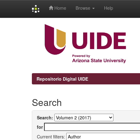
Home
Browse
Help
Skip
navigation
Repositorio Digital UIDE
Search
Search:
for
Current filters: