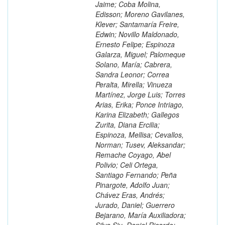
Jaime; Coba Molina,
Edisson; Moreno Gavilanes,
Klever; Santamaría Freire,
Edwin; Novillo Maldonado,
Ernesto Felipe; Espinoza
Galarza, Miguel; Palomeque
Solano, María; Cabrera,
Sandra Leonor; Correa
Peralta, Mirella; Vinueza
Martínez, Jorge Luis; Torres
Arias, Erika; Ponce Intriago,
Karina Elizabeth; Gallegos
Zurita, Diana Ercilia;
Espinoza, Mellisa; Cevallos,
Norman; Tusev, Aleksandar;
Remache Coyago, Abel
Polivio; Celi Ortega,
Santiago Fernando; Peña
Pinargote, Adolfo Juan;
Chávez Eras, Andrés;
Jurado, Daniel; Guerrero
Bejarano, María Auxiliadora;
Silva Siu, Daniel Ricardo;