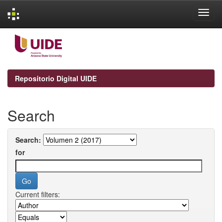
Skip
navigation
Repositorio Digital UIDE
Search
Search:
for
Current filters: