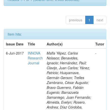
previous
1
next
Item hits:
Issue Date
Title
Author(s)
Tutor
6-Jun-2017
INNOVA
Mafla Yépez, Carlos
-
Research
Nolasco; Benavides,
Journal
Ignacio; Hernández, Paúl;
Clavijo, Juan Carlos; Yánez,
Patricio; Huayamave,
Germán Gerson; Trelles
Zambrano, César Augusto;
Bravo Guerrero, Fabián
Eugenio; Barrazueta
Samaniego, Juan Fernando;
Almeida, Evelyn; Rosero,
Andrea; Díaz Córdoba,