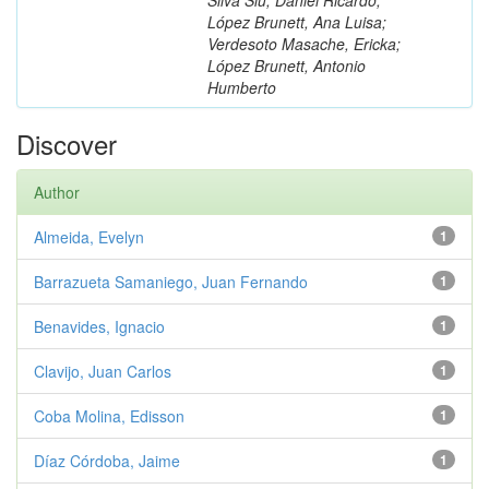
López Brunett, Ana Luisa;
Verdesoto Masache, Ericka;
López Brunett, Antonio
Humberto
Discover
Author
Almeida, Evelyn
1
Barrazueta Samaniego, Juan Fernando
1
Benavides, Ignacio
1
Clavijo, Juan Carlos
1
Coba Molina, Edisson
1
Díaz Córdoba, Jaime
1