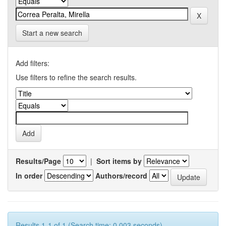
Start a new search
Add filters:
Use filters to refine the search results.
Results/Page
|
Sort items by
In order
Authors/record
Results 1-1 of 1 (Search time: 0.003 seconds).