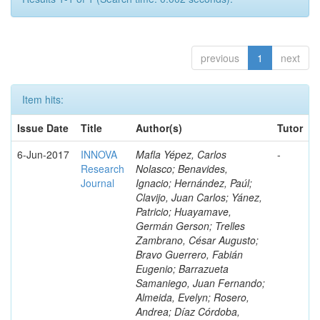
previous
1
next
Item hits:
Issue Date
Title
Author(s)
Tutor
6-Jun-2017
INNOVA
Mafla Yépez, Carlos
-
Research
Nolasco; Benavides,
Journal
Ignacio; Hernández, Paúl;
Clavijo, Juan Carlos; Yánez,
Patricio; Huayamave,
Germán Gerson; Trelles
Zambrano, César Augusto;
Bravo Guerrero, Fabián
Eugenio; Barrazueta
Samaniego, Juan Fernando;
Almeida, Evelyn; Rosero,
Andrea; Díaz Córdoba,