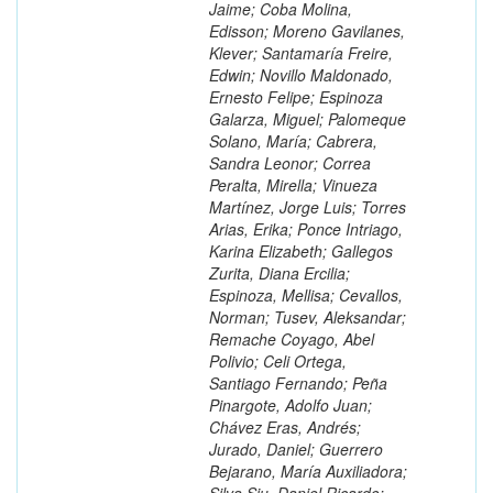
Jaime; Coba Molina,
Edisson; Moreno Gavilanes,
Klever; Santamaría Freire,
Edwin; Novillo Maldonado,
Ernesto Felipe; Espinoza
Galarza, Miguel; Palomeque
Solano, María; Cabrera,
Sandra Leonor; Correa
Peralta, Mirella; Vinueza
Martínez, Jorge Luis; Torres
Arias, Erika; Ponce Intriago,
Karina Elizabeth; Gallegos
Zurita, Diana Ercilia;
Espinoza, Mellisa; Cevallos,
Norman; Tusev, Aleksandar;
Remache Coyago, Abel
Polivio; Celi Ortega,
Santiago Fernando; Peña
Pinargote, Adolfo Juan;
Chávez Eras, Andrés;
Jurado, Daniel; Guerrero
Bejarano, María Auxiliadora;
Silva Siu, Daniel Ricardo;