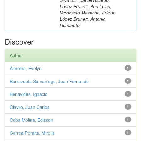
López Brunett, Ana Luisa;
Verdesoto Masache, Ericka;
López Brunett, Antonio
Humberto
Discover
Author
Almeida, Evelyn
1
Barrazueta Samaniego, Juan Fernando
1
Benavides, Ignacio
1
Clavijo, Juan Carlos
1
Coba Molina, Edisson
1
Correa Peralta, Mirella
1