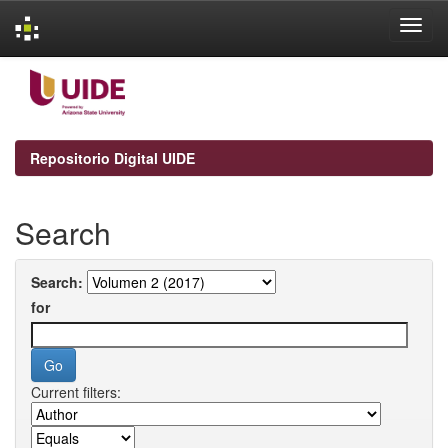
Skip
navigation
Repositorio Digital UIDE
Search
Search:
for
Current filters: