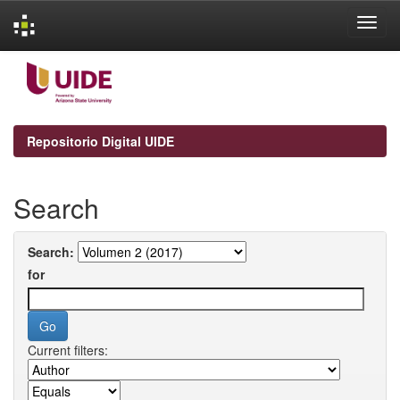
Skip
navigation
Repositorio Digital UIDE
Search
Search:
for
Current filters: