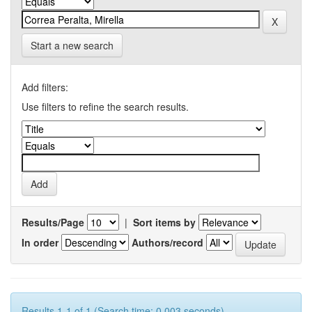
Start a new search
Add filters:
Use filters to refine the search results.
Results/Page
|
Sort items by
In order
Authors/record
Results 1-1 of 1 (Search time: 0.003 seconds).