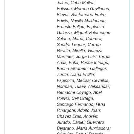
Jaime; Coba Molina,
Edisson; Moreno Gavilanes,
Klever; Santamaría Freire,
Edwin; Novillo Maldonado,
Ernesto Felipe; Espinoza
Galarza, Miguel; Palomeque
Solano, María; Cabrera,
Sandra Leonor; Correa
Peralta, Mirella; Vinueza
Martínez, Jorge Luis; Torres
Arias, Erika; Ponce Intriago,
Karina Elizabeth; Gallegos
Zurita, Diana Ercilia;
Espinoza, Mellisa; Cevallos,
Norman; Tusev, Aleksandar;
Remache Coyago, Abel
Polivio; Celi Ortega,
Santiago Fernando; Peña
Pinargote, Adolfo Juan;
Chávez Eras, Andrés;
Jurado, Daniel; Guerrero
Bejarano, María Auxiliadora;
Silva Siu, Daniel Ricardo;