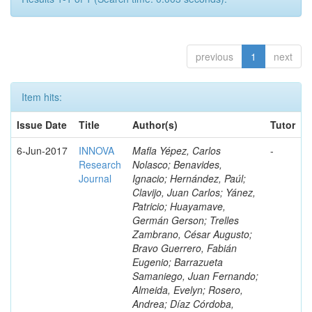
previous
1
next
Item hits:
Issue Date
Title
Author(s)
Tutor
6-Jun-2017
INNOVA
Mafla Yépez, Carlos
-
Research
Nolasco; Benavides,
Journal
Ignacio; Hernández, Paúl;
Clavijo, Juan Carlos; Yánez,
Patricio; Huayamave,
Germán Gerson; Trelles
Zambrano, César Augusto;
Bravo Guerrero, Fabián
Eugenio; Barrazueta
Samaniego, Juan Fernando;
Almeida, Evelyn; Rosero,
Andrea; Díaz Córdoba,