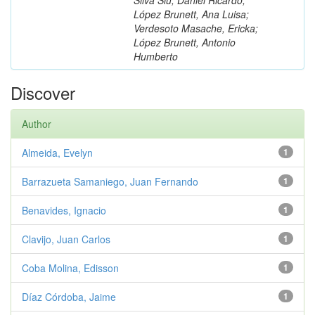
López Brunett, Ana Luisa;
Verdesoto Masache, Ericka;
López Brunett, Antonio
Humberto
Discover
Author
Almeida, Evelyn
1
Barrazueta Samaniego, Juan Fernando
1
Benavides, Ignacio
1
Clavijo, Juan Carlos
1
Coba Molina, Edisson
1
Díaz Córdoba, Jaime
1