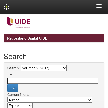
Skip
navigation
Repositorio Digital UIDE
Search
Search:
for
Current filters: