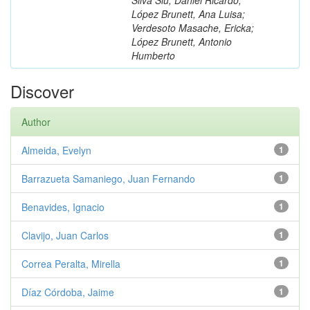
López Brunett, Ana Luisa;
Verdesoto Masache, Ericka;
López Brunett, Antonio
Humberto
Discover
Author
Almeida, Evelyn
1
Barrazueta Samaniego, Juan Fernando
1
Benavides, Ignacio
1
Clavijo, Juan Carlos
1
Correa Peralta, Mirella
1
Díaz Córdoba, Jaime
1