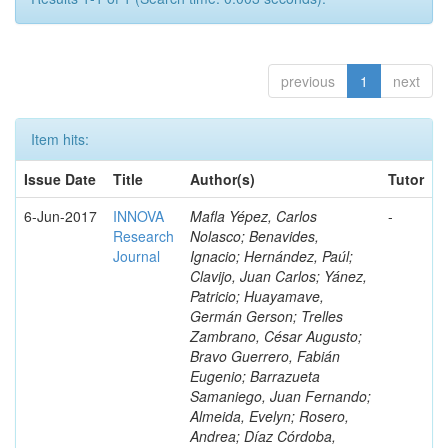
previous
1
next
Item hits:
Issue Date
Title
Author(s)
Tutor
6-Jun-2017
INNOVA
Mafla Yépez, Carlos
-
Research
Nolasco; Benavides,
Journal
Ignacio; Hernández, Paúl;
Clavijo, Juan Carlos; Yánez,
Patricio; Huayamave,
Germán Gerson; Trelles
Zambrano, César Augusto;
Bravo Guerrero, Fabián
Eugenio; Barrazueta
Samaniego, Juan Fernando;
Almeida, Evelyn; Rosero,
Andrea; Díaz Córdoba,