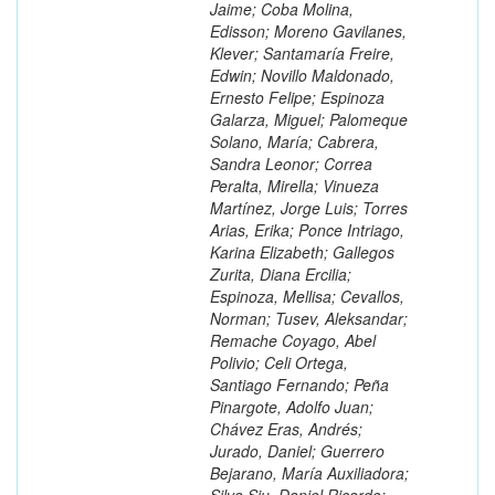
Jaime; Coba Molina,
Edisson; Moreno Gavilanes,
Klever; Santamaría Freire,
Edwin; Novillo Maldonado,
Ernesto Felipe; Espinoza
Galarza, Miguel; Palomeque
Solano, María; Cabrera,
Sandra Leonor; Correa
Peralta, Mirella; Vinueza
Martínez, Jorge Luis; Torres
Arias, Erika; Ponce Intriago,
Karina Elizabeth; Gallegos
Zurita, Diana Ercilia;
Espinoza, Mellisa; Cevallos,
Norman; Tusev, Aleksandar;
Remache Coyago, Abel
Polivio; Celi Ortega,
Santiago Fernando; Peña
Pinargote, Adolfo Juan;
Chávez Eras, Andrés;
Jurado, Daniel; Guerrero
Bejarano, María Auxiliadora;
Silva Siu, Daniel Ricardo;