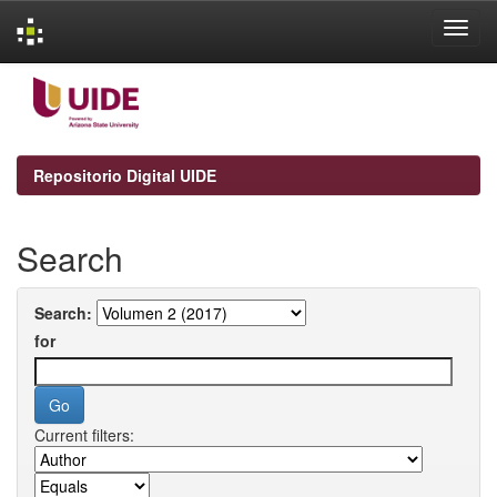
Skip
navigation
Repositorio Digital UIDE
Search
Search:
for
Current filters: