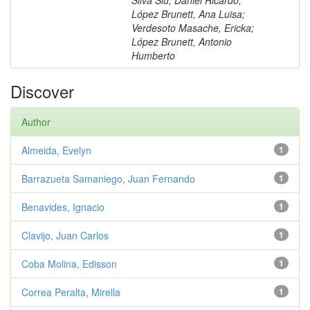
López Brunett, Ana Luisa;
Verdesoto Masache, Ericka;
López Brunett, Antonio
Humberto
Discover
Author
Almeida, Evelyn
1
Barrazueta Samaniego, Juan Fernando
1
Benavides, Ignacio
1
Clavijo, Juan Carlos
1
Coba Molina, Edisson
1
Correa Peralta, Mirella
1