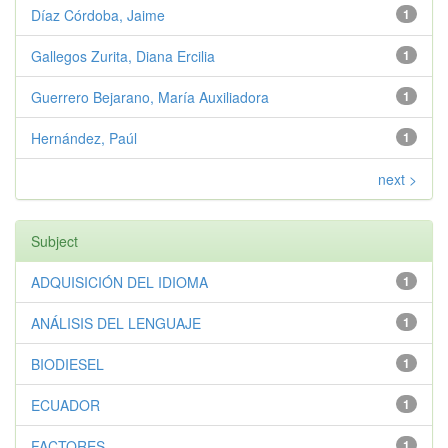
Díaz Córdoba, Jaime
1
Gallegos Zurita, Diana Ercilia
1
Guerrero Bejarano, María Auxiliadora
1
Hernández, Paúl
1
next >
Subject
ADQUISICIÓN DEL IDIOMA
1
ANÁLISIS DEL LENGUAJE
1
BIODIESEL
1
ECUADOR
1
FACTORES
1