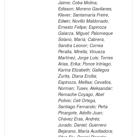
Jaime; Coba Molina,
Edisson; Moreno Gavilanes,
Klever; Santamaría Freire,
Edwin; Novillo Maldonado,
Ernesto Felipe; Espinoza
Galarza, Miguel; Palomeque
Solano, María; Cabrera,
Sandra Leonor; Correa
Peralta, Mirella; Vinueza
Martínez, Jorge Luis; Torres
Arias, Erika; Ponce Intriago,
Karina Elizabeth; Gallegos
Zurita, Diana Ercilia;
Espinoza, Mellisa; Cevallos,
Norman; Tusev, Aleksandar;
Remache Coyago, Abel
Polivio; Celi Ortega,
Santiago Fernando; Peña
Pinargote, Adolfo Juan;
Chávez Eras, Andrés;
Jurado, Daniel; Guerrero
Bejarano, María Auxiliadora;
Silva Siu, Daniel Ricardo;