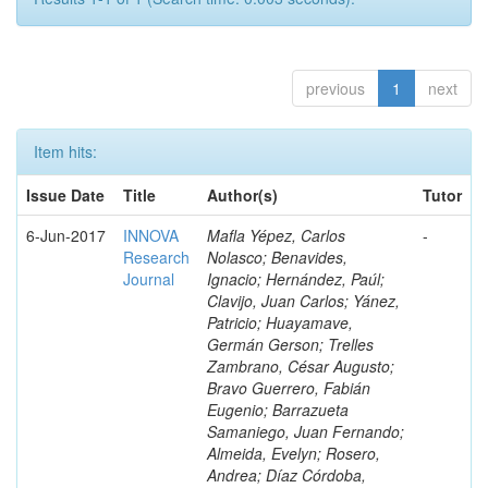
previous
1
next
Item hits:
Issue Date
Title
Author(s)
Tutor
6-Jun-2017
INNOVA
Mafla Yépez, Carlos
-
Research
Nolasco; Benavides,
Journal
Ignacio; Hernández, Paúl;
Clavijo, Juan Carlos; Yánez,
Patricio; Huayamave,
Germán Gerson; Trelles
Zambrano, César Augusto;
Bravo Guerrero, Fabián
Eugenio; Barrazueta
Samaniego, Juan Fernando;
Almeida, Evelyn; Rosero,
Andrea; Díaz Córdoba,