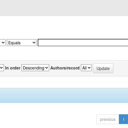
In order
Authors/record
previous
1