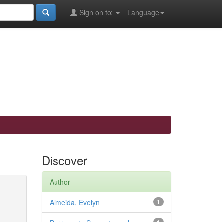
Sign on to:
Language
Discover
Author
Almeida, Evelyn
1