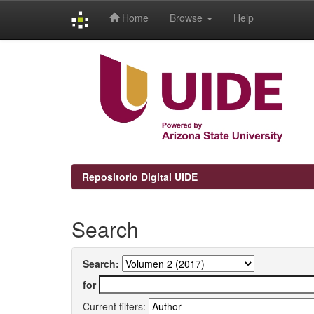
Home
Browse
Help
Skip
navigation
Repositorio Digital UIDE
Search
Search:
for
Current filters: