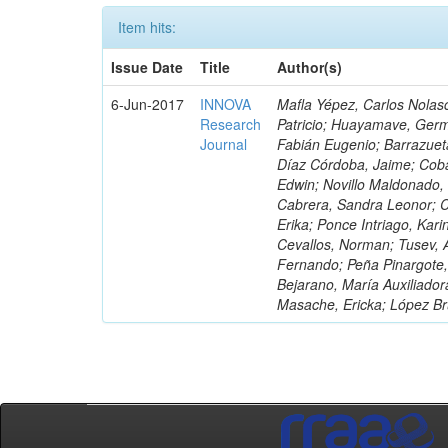
Item hits:
Issue Date
Title
Author(s)
6-Jun-2017
INNOVA
Mafla Yépez, Carlos Nolasc
Research
Patricio; Huayamave, Ger
Journal
Fabián Eugenio; Barrazuet
Díaz Córdoba, Jaime; Coba
Edwin; Novillo Maldonado,
Cabrera, Sandra Leonor; Co
Erika; Ponce Intriago, Kari
Cevallos, Norman; Tusev, 
Fernando; Peña Pinargote,
Bejarano, María Auxiliador
Masache, Ericka; López Br