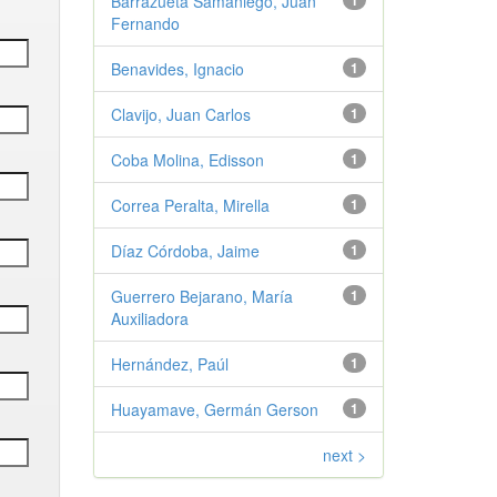
Barrazueta Samaniego, Juan
1
Fernando
Benavides, Ignacio
1
Clavijo, Juan Carlos
1
Coba Molina, Edisson
1
Correa Peralta, Mirella
1
Díaz Córdoba, Jaime
1
Guerrero Bejarano, María
1
Auxiliadora
Hernández, Paúl
1
Huayamave, Germán Gerson
1
next >