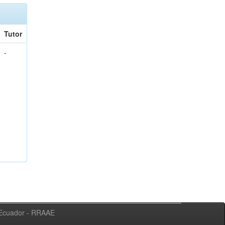
Tutor
-
l Ecuador - RRAAE