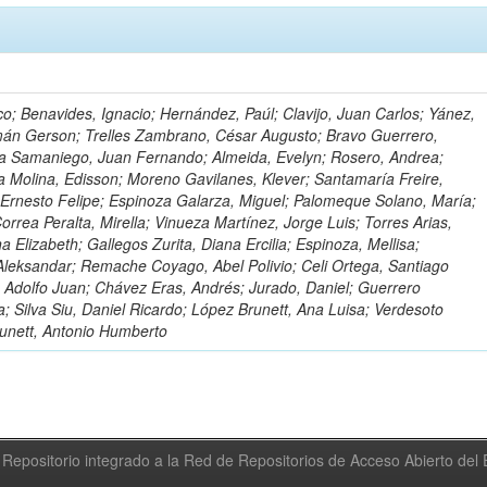
o; Benavides, Ignacio; Hernández, Paúl; Clavijo, Juan Carlos; Yánez,
mán Gerson; Trelles Zambrano, César Augusto; Bravo Guerrero,
a Samaniego, Juan Fernando; Almeida, Evelyn; Rosero, Andrea;
 Molina, Edisson; Moreno Gavilanes, Klever; Santamaría Freire,
 Ernesto Felipe; Espinoza Galarza, Miguel; Palomeque Solano, María;
rrea Peralta, Mirella; Vinueza Martínez, Jorge Luis; Torres Arias,
na Elizabeth; Gallegos Zurita, Diana Ercilia; Espinoza, Mellisa;
Aleksandar; Remache Coyago, Abel Polivio; Celi Ortega, Santiago
 Adolfo Juan; Chávez Eras, Andrés; Jurado, Daniel; Guerrero
a; Silva Siu, Daniel Ricardo; López Brunett, Ana Luisa; Verdesoto
unett, Antonio Humberto
Repositorio integrado a la Red de Repositorios de Acceso Abierto de