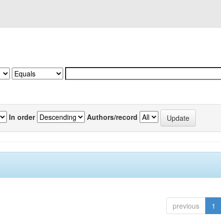
In order
Authors/record
previous
1