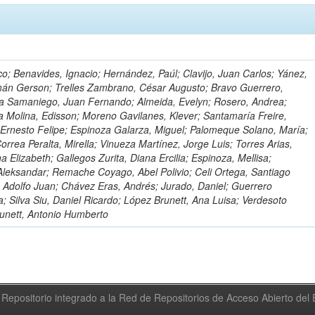
o; Benavides, Ignacio; Hernández, Paúl; Clavijo, Juan Carlos; Yánez,
mán Gerson; Trelles Zambrano, César Augusto; Bravo Guerrero,
a Samaniego, Juan Fernando; Almeida, Evelyn; Rosero, Andrea;
 Molina, Edisson; Moreno Gavilanes, Klever; Santamaría Freire,
 Ernesto Felipe; Espinoza Galarza, Miguel; Palomeque Solano, María;
rrea Peralta, Mirella; Vinueza Martínez, Jorge Luis; Torres Arias,
na Elizabeth; Gallegos Zurita, Diana Ercilia; Espinoza, Mellisa;
Aleksandar; Remache Coyago, Abel Polivio; Celi Ortega, Santiago
 Adolfo Juan; Chávez Eras, Andrés; Jurado, Daniel; Guerrero
a; Silva Siu, Daniel Ricardo; López Brunett, Ana Luisa; Verdesoto
unett, Antonio Humberto
Repositorio integrado a la Red de Repositorios de Acceso Abierto de