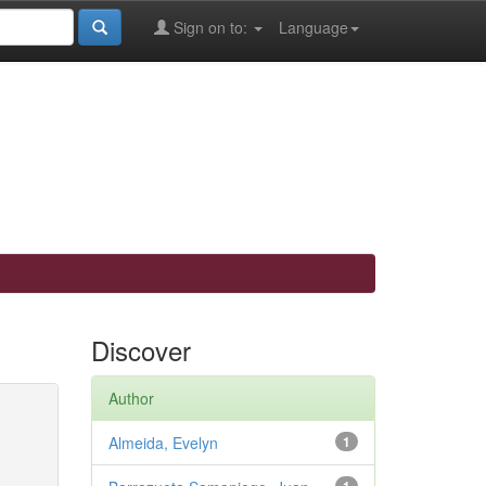
Sign on to:
Language
Discover
Author
Almeida, Evelyn
1