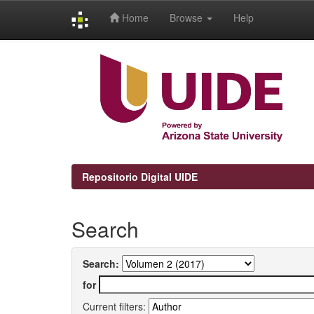
Home
Browse
Help
Skip
navigation
Repositorio Digital UIDE
Search
Search:
for
Current filters: