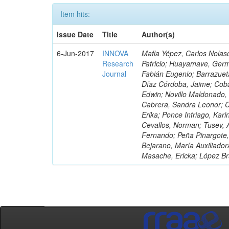
Item hits:
Issue Date
Title
Author(s)
6-Jun-2017
INNOVA
Mafla Yépez, Carlos Nolasc
Research
Patricio; Huayamave, Ger
Journal
Fabián Eugenio; Barrazuet
Díaz Córdoba, Jaime; Coba
Edwin; Novillo Maldonado,
Cabrera, Sandra Leonor; Co
Erika; Ponce Intriago, Kari
Cevallos, Norman; Tusev, 
Fernando; Peña Pinargote,
Bejarano, María Auxiliador
Masache, Ericka; López Br