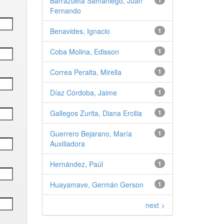
Barrazueta Samaniego, Juan
1
Fernando
Benavides, Ignacio
1
Coba Molina, Edisson
1
Correa Peralta, Mirella
1
Díaz Córdoba, Jaime
1
Gallegos Zurita, Diana Ercilia
1
Guerrero Bejarano, María
1
Auxiliadora
Hernández, Paúl
1
Huayamave, Germán Gerson
1
next >