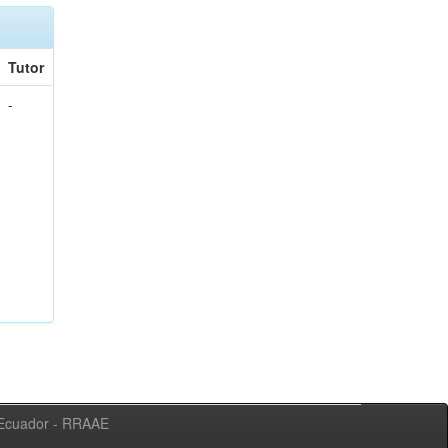
Tutor
-
l Ecuador - RRAAE