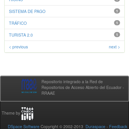
SISTEMA DE PAGO
1
TRÁFICO
1
TURISTA 2.0
1
< previous
next >
Repositorio integrado a la Red de
Repositorios de Acceso Abierto del Ecuador -
RRAAE
Theme by
DSpace Software
Copyright © 2002-2013
Duraspace
-
Feedback