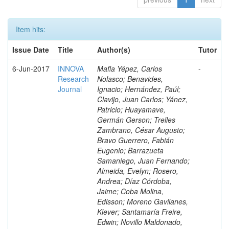
Item hits:
Issue Date
Title
Author(s)
Tutor
6-Jun-2017
INNOVA
Mafla Yépez, Carlos
-
Research
Nolasco; Benavides,
Journal
Ignacio; Hernández, Paúl;
Clavijo, Juan Carlos; Yánez,
Patricio; Huayamave,
Germán Gerson; Trelles
Zambrano, César Augusto;
Bravo Guerrero, Fabián
Eugenio; Barrazueta
Samaniego, Juan Fernando;
Almeida, Evelyn; Rosero,
Andrea; Díaz Córdoba,
Jaime; Coba Molina,
Edisson; Moreno Gavilanes,
Klever; Santamaría Freire,
Edwin; Novillo Maldonado,