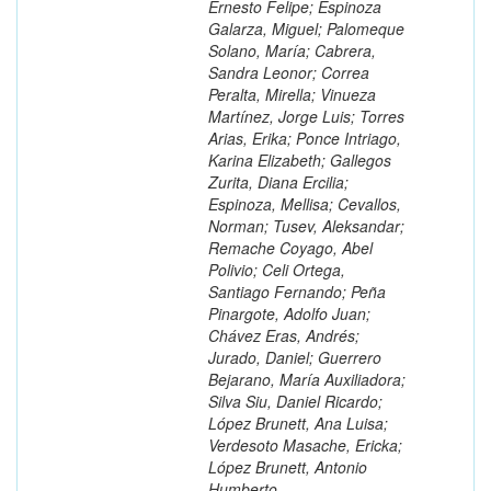
Ernesto Felipe; Espinoza
Galarza, Miguel; Palomeque
Solano, María; Cabrera,
Sandra Leonor; Correa
Peralta, Mirella; Vinueza
Martínez, Jorge Luis; Torres
Arias, Erika; Ponce Intriago,
Karina Elizabeth; Gallegos
Zurita, Diana Ercilia;
Espinoza, Mellisa; Cevallos,
Norman; Tusev, Aleksandar;
Remache Coyago, Abel
Polivio; Celi Ortega,
Santiago Fernando; Peña
Pinargote, Adolfo Juan;
Chávez Eras, Andrés;
Jurado, Daniel; Guerrero
Bejarano, María Auxiliadora;
Silva Siu, Daniel Ricardo;
López Brunett, Ana Luisa;
Verdesoto Masache, Ericka;
López Brunett, Antonio
Humberto