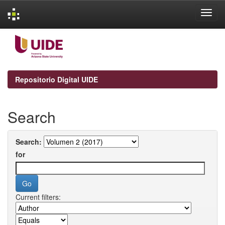
Skip
navigation
Repositorio Digital UIDE
Search
Search:
for
Current filters: