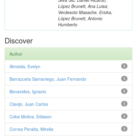
López Brunett, Ana Luisa;
Verdesoto Masache, Ericka;
López Brunett, Antonio
Humberto
Discover
Author
Almeida, Evelyn
1
Barrazueta Samaniego, Juan Fernando
1
Benavides, Ignacio
1
Clavijo, Juan Carlos
1
Coba Molina, Edisson
1
Correa Peralta, Mirella
1