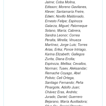
Jaime; Coba Molina,
Edisson; Moreno Gavilanes,
Klever; Santamaría Freire,
Edwin; Novillo Maldonado,
Ernesto Felipe; Espinoza
Galarza, Miguel; Palomeque
Solano, María; Cabrera,
Sandra Leonor; Correa
Peralta, Mirella; Vinueza
Martínez, Jorge Luis; Torres
Arias, Erika; Ponce Intriago,
Karina Elizabeth; Gallegos
Zurita, Diana Ercilia;
Espinoza, Mellisa; Cevallos,
Norman; Tusev, Aleksandar;
Remache Coyago, Abel
Polivio; Celi Ortega,
Santiago Fernando; Peña
Pinargote, Adolfo Juan;
Chávez Eras, Andrés;
Jurado, Daniel; Guerrero
Bejarano, María Auxiliadora;
Silva Siu, Daniel Ricardo;