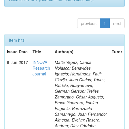
previous
1
next
Item hits:
Issue Date
Title
Author(s)
Tutor
6-Jun-2017
INNOVA
Mafla Yépez, Carlos
-
Research
Nolasco; Benavides,
Journal
Ignacio; Hernández, Paúl;
Clavijo, Juan Carlos; Yánez,
Patricio; Huayamave,
Germán Gerson; Trelles
Zambrano, César Augusto;
Bravo Guerrero, Fabián
Eugenio; Barrazueta
Samaniego, Juan Fernando;
Almeida, Evelyn; Rosero,
Andrea; Díaz Córdoba,