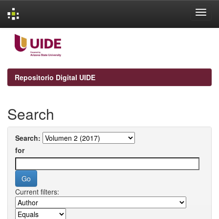
Skip
navigation
Repositorio Digital UIDE
Search
Search:
for
Current filters: