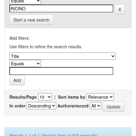
Start a new search
Add filters:
Use filters to refine the search results.
Results/Page
|
Sort items by
In order
Authors/record
Results 1-1 of 1 (Search time: 0.003 seconds).