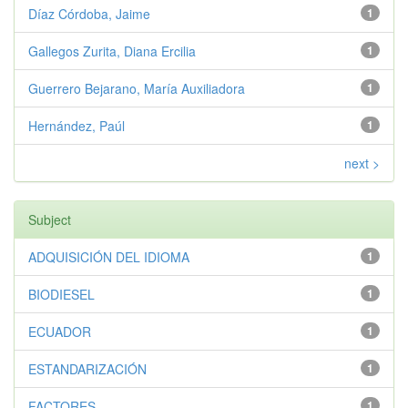
Díaz Córdoba, Jaime
1
Gallegos Zurita, Diana Ercilia
1
Guerrero Bejarano, María Auxiliadora
1
Hernández, Paúl
1
next >
Subject
ADQUISICIÓN DEL IDIOMA
1
BIODIESEL
1
ECUADOR
1
ESTANDARIZACIÓN
1
FACTORES
1