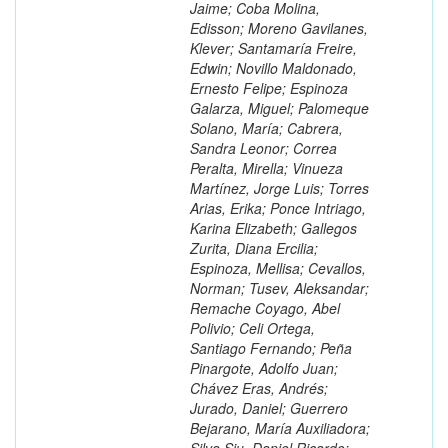
Jaime; Coba Molina,
Edisson; Moreno Gavilanes,
Klever; Santamaría Freire,
Edwin; Novillo Maldonado,
Ernesto Felipe; Espinoza
Galarza, Miguel; Palomeque
Solano, María; Cabrera,
Sandra Leonor; Correa
Peralta, Mirella; Vinueza
Martínez, Jorge Luis; Torres
Arias, Erika; Ponce Intriago,
Karina Elizabeth; Gallegos
Zurita, Diana Ercilia;
Espinoza, Mellisa; Cevallos,
Norman; Tusev, Aleksandar;
Remache Coyago, Abel
Polivio; Celi Ortega,
Santiago Fernando; Peña
Pinargote, Adolfo Juan;
Chávez Eras, Andrés;
Jurado, Daniel; Guerrero
Bejarano, María Auxiliadora;
Silva Siu, Daniel Ricardo;