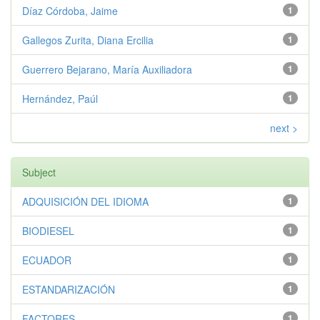
Díaz Córdoba, Jaime
1
Gallegos Zurita, Diana Ercilia
1
Guerrero Bejarano, María Auxiliadora
1
Hernández, Paúl
1
next >
Subject
ADQUISICIÓN DEL IDIOMA
1
BIODIESEL
1
ECUADOR
1
ESTANDARIZACIÓN
1
FACTORES
1