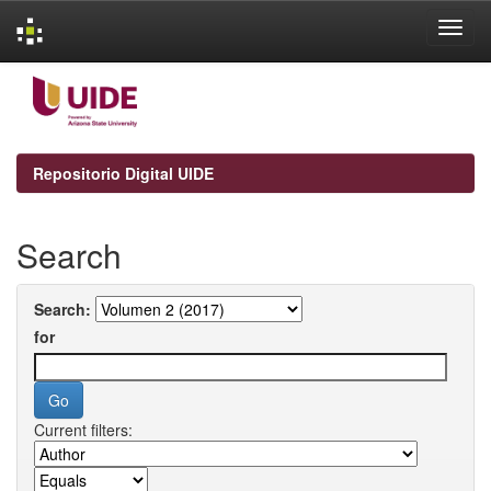
Skip
navigation
Repositorio Digital UIDE
Search
Search:
for
Current filters: