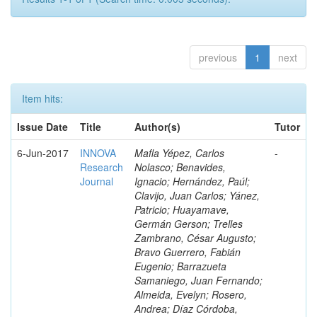
previous
1
next
Item hits:
Issue Date
Title
Author(s)
Tutor
6-Jun-2017
INNOVA
Mafla Yépez, Carlos
-
Research
Nolasco; Benavides,
Journal
Ignacio; Hernández, Paúl;
Clavijo, Juan Carlos; Yánez,
Patricio; Huayamave,
Germán Gerson; Trelles
Zambrano, César Augusto;
Bravo Guerrero, Fabián
Eugenio; Barrazueta
Samaniego, Juan Fernando;
Almeida, Evelyn; Rosero,
Andrea; Díaz Córdoba,