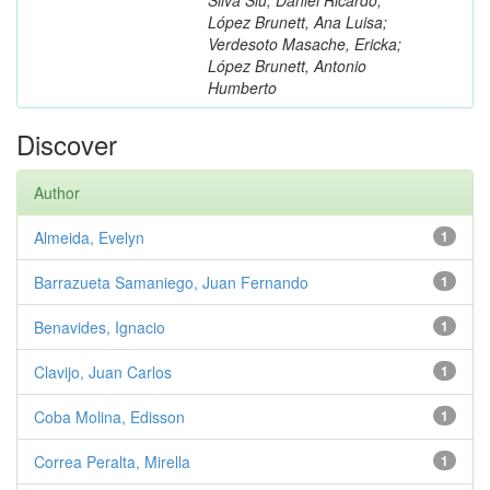
López Brunett, Ana Luisa;
Verdesoto Masache, Ericka;
López Brunett, Antonio
Humberto
Discover
Author
Almeida, Evelyn
1
Barrazueta Samaniego, Juan Fernando
1
Benavides, Ignacio
1
Clavijo, Juan Carlos
1
Coba Molina, Edisson
1
Correa Peralta, Mirella
1