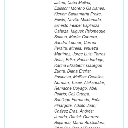
Jaime; Coba Molina,
Edisson; Moreno Gavilanes,
Klever; Santamaría Freire,
Edwin; Novillo Maldonado,
Ernesto Felipe; Espinoza
Galarza, Miguel; Palomeque
Solano, María; Cabrera,
Sandra Leonor; Correa
Peralta, Mirella; Vinueza
Martínez, Jorge Luis; Torres
Arias, Erika; Ponce Intriago,
Karina Elizabeth; Gallegos
Zurita, Diana Ercilia;
Espinoza, Mellisa; Cevallos,
Norman; Tusev, Aleksandar;
Remache Coyago, Abel
Polivio; Celi Ortega,
Santiago Fernando; Peña
Pinargote, Adolfo Juan;
Chávez Eras, Andrés;
Jurado, Daniel; Guerrero
Bejarano, María Auxiliadora;
Silva Siu, Daniel Ricardo;