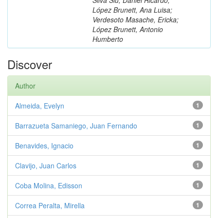
López Brunett, Ana Luisa;
Verdesoto Masache, Ericka;
López Brunett, Antonio
Humberto
Discover
Author
Almeida, Evelyn
1
Barrazueta Samaniego, Juan Fernando
1
Benavides, Ignacio
1
Clavijo, Juan Carlos
1
Coba Molina, Edisson
1
Correa Peralta, Mirella
1