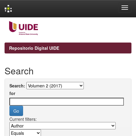
Skip
navigation
Repositorio Digital UIDE
Search
Search:
for
Current filters: