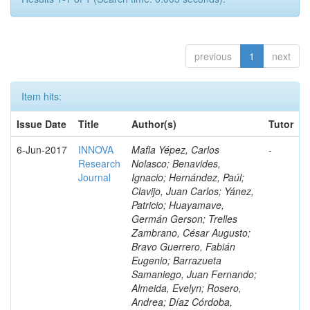
previous
1
next
Item hits:
Issue Date
Title
Author(s)
Tutor
6-Jun-2017
INNOVA
Mafla Yépez, Carlos
-
Research
Nolasco; Benavides,
Journal
Ignacio; Hernández, Paúl;
Clavijo, Juan Carlos; Yánez,
Patricio; Huayamave,
Germán Gerson; Trelles
Zambrano, César Augusto;
Bravo Guerrero, Fabián
Eugenio; Barrazueta
Samaniego, Juan Fernando;
Almeida, Evelyn; Rosero,
Andrea; Díaz Córdoba,