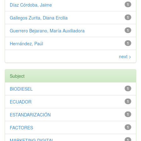
Díaz Córdoba, Jaime
1
Gallegos Zurita, Diana Ercilia
1
Guerrero Bejarano, María Auxiliadora
1
Hernández, Paúl
1
next >
Subject
BIODIESEL
1
ECUADOR
1
ESTANDARIZACIÓN
1
FACTORES
1
MARKETING DIGITAL
1