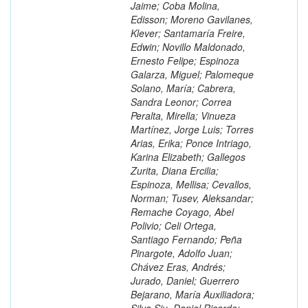
Jaime; Coba Molina,
Edisson; Moreno Gavilanes,
Klever; Santamaría Freire,
Edwin; Novillo Maldonado,
Ernesto Felipe; Espinoza
Galarza, Miguel; Palomeque
Solano, María; Cabrera,
Sandra Leonor; Correa
Peralta, Mirella; Vinueza
Martínez, Jorge Luis; Torres
Arias, Erika; Ponce Intriago,
Karina Elizabeth; Gallegos
Zurita, Diana Ercilia;
Espinoza, Mellisa; Cevallos,
Norman; Tusev, Aleksandar;
Remache Coyago, Abel
Polivio; Celi Ortega,
Santiago Fernando; Peña
Pinargote, Adolfo Juan;
Chávez Eras, Andrés;
Jurado, Daniel; Guerrero
Bejarano, María Auxiliadora;
Silva Siu, Daniel Ricardo;