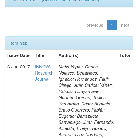
previous
1
next
Item hits:
Issue Date
Title
Author(s)
Tutor
6-Jun-2017
INNOVA
Mafla Yépez, Carlos
-
Research
Nolasco; Benavides,
Journal
Ignacio; Hernández, Paúl;
Clavijo, Juan Carlos; Yánez,
Patricio; Huayamave,
Germán Gerson; Trelles
Zambrano, César Augusto;
Bravo Guerrero, Fabián
Eugenio; Barrazueta
Samaniego, Juan Fernando;
Almeida, Evelyn; Rosero,
Andrea; Díaz Córdoba,