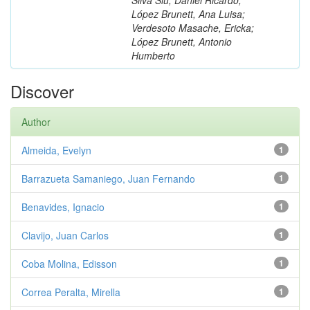
López Brunett, Ana Luisa;
Verdesoto Masache, Ericka;
López Brunett, Antonio
Humberto
Discover
Author
Almeida, Evelyn
1
Barrazueta Samaniego, Juan Fernando
1
Benavides, Ignacio
1
Clavijo, Juan Carlos
1
Coba Molina, Edisson
1
Correa Peralta, Mirella
1