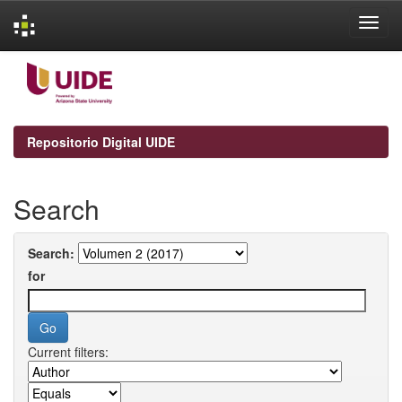
Skip
navigation
Repositorio Digital UIDE
Search
Search:
for
Current filters: