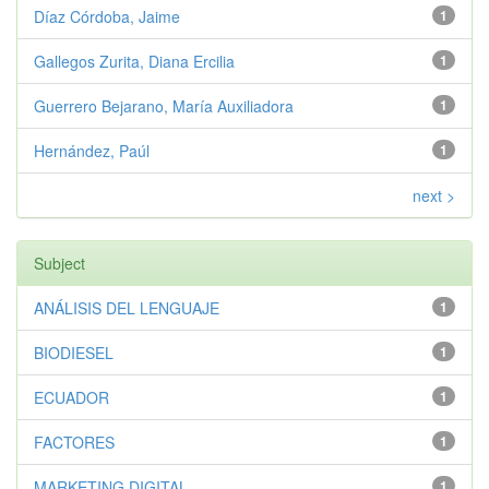
Díaz Córdoba, Jaime
1
Gallegos Zurita, Diana Ercilia
1
Guerrero Bejarano, María Auxiliadora
1
Hernández, Paúl
1
next >
Subject
ANÁLISIS DEL LENGUAJE
1
BIODIESEL
1
ECUADOR
1
FACTORES
1
MARKETING DIGITAL
1