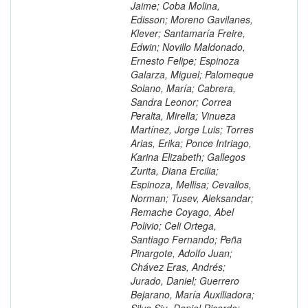
Jaime; Coba Molina,
Edisson; Moreno Gavilanes,
Klever; Santamaría Freire,
Edwin; Novillo Maldonado,
Ernesto Felipe; Espinoza
Galarza, Miguel; Palomeque
Solano, María; Cabrera,
Sandra Leonor; Correa
Peralta, Mirella; Vinueza
Martínez, Jorge Luis; Torres
Arias, Erika; Ponce Intriago,
Karina Elizabeth; Gallegos
Zurita, Diana Ercilia;
Espinoza, Mellisa; Cevallos,
Norman; Tusev, Aleksandar;
Remache Coyago, Abel
Polivio; Celi Ortega,
Santiago Fernando; Peña
Pinargote, Adolfo Juan;
Chávez Eras, Andrés;
Jurado, Daniel; Guerrero
Bejarano, María Auxiliadora;
Silva Siu, Daniel Ricardo;