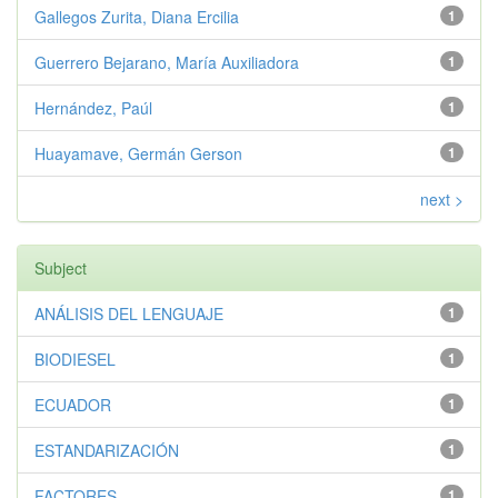
Gallegos Zurita, Diana Ercilia
1
Guerrero Bejarano, María Auxiliadora
1
Hernández, Paúl
1
Huayamave, Germán Gerson
1
next >
Subject
ANÁLISIS DEL LENGUAJE
1
BIODIESEL
1
ECUADOR
1
ESTANDARIZACIÓN
1
FACTORES
1