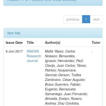
previous
1
next
Item hits:
Issue Date
Title
Author(s)
Tutor
6-Jun-2017
INNOVA
Mafla Yépez, Carlos
-
Research
Nolasco; Benavides,
Journal
Ignacio; Hernández, Paúl;
Clavijo, Juan Carlos; Yánez,
Patricio; Huayamave,
Germán Gerson; Trelles
Zambrano, César Augusto;
Bravo Guerrero, Fabián
Eugenio; Barrazueta
Samaniego, Juan Fernando;
Almeida, Evelyn; Rosero,
Andrea; Díaz Córdoba,