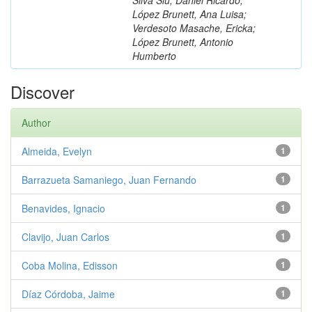
López Brunett, Ana Luisa;
Verdesoto Masache, Ericka;
López Brunett, Antonio
Humberto
Discover
Author
Almeida, Evelyn
1
Barrazueta Samaniego, Juan Fernando
1
Benavides, Ignacio
1
Clavijo, Juan Carlos
1
Coba Molina, Edisson
1
Díaz Córdoba, Jaime
1