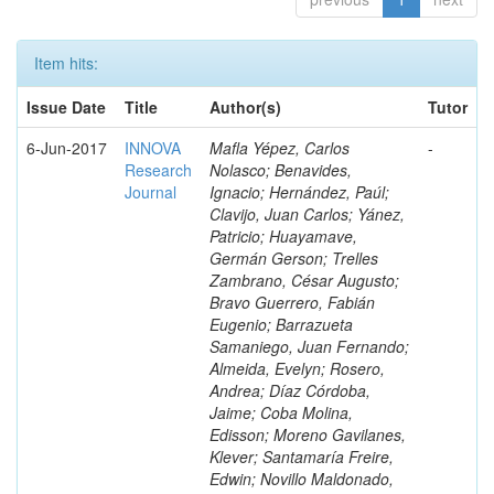
Item hits:
Issue Date
Title
Author(s)
Tutor
6-Jun-2017
INNOVA
Mafla Yépez, Carlos
-
Research
Nolasco; Benavides,
Journal
Ignacio; Hernández, Paúl;
Clavijo, Juan Carlos; Yánez,
Patricio; Huayamave,
Germán Gerson; Trelles
Zambrano, César Augusto;
Bravo Guerrero, Fabián
Eugenio; Barrazueta
Samaniego, Juan Fernando;
Almeida, Evelyn; Rosero,
Andrea; Díaz Córdoba,
Jaime; Coba Molina,
Edisson; Moreno Gavilanes,
Klever; Santamaría Freire,
Edwin; Novillo Maldonado,