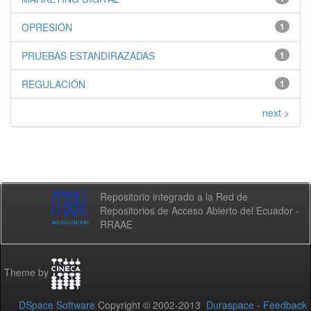
OPRESIÓN
1
PRUEBAS ESTANDIRAZADAS
1
REGULACIÓN
1
next >
Repositorio integrado a la Red de
Repositorios de Acceso Abierto del Ecuador -
RRAAE
Theme by
DSpace Software
Copyright © 2002-2013
Duraspace
-
Feedback