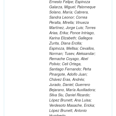
Ernesto Felipe; Espinoza
Galarza, Miguel; Palomeque
Solano, María; Cabrera,
Sandra Leonor; Correa
Peralta, Mirella; Vinueza
Martínez, Jorge Luis; Torres
Arias, Erika; Ponce Intriago,
Karina Elizabeth; Gallegos
Zurita, Diana Ercilia;
Espinoza, Mellisa; Cevallos,
Norman; Tusev, Aleksandar;
Remache Coyago, Abel
Polivio; Celi Ortega,
Santiago Fernando; Peña
Pinargote, Adolfo Juan;
Chávez Eras, Andrés;
Jurado, Daniel; Guerrero
Bejarano, María Auxiliadora;
Silva Siu, Daniel Ricardo;
López Brunett, Ana Luisa;
Verdesoto Masache, Ericka;
López Brunett, Antonio
Humberto