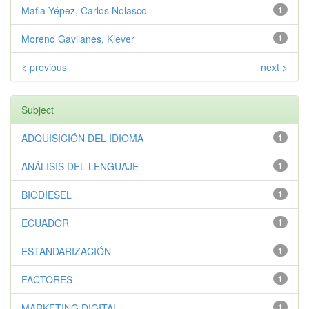
Mafla Yépez, Carlos Nolasco
1
Moreno Gavilanes, Klever
1
< previous
next >
Subject
ADQUISICIÓN DEL IDIOMA
1
ANÁLISIS DEL LENGUAJE
1
BIODIESEL
1
ECUADOR
1
ESTANDARIZACIÓN
1
FACTORES
1
MARKETING DIGITAL
1