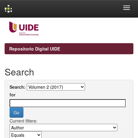
Skip
navigation
Repositorio Digital UIDE
Search
Search:
for
Current filters: