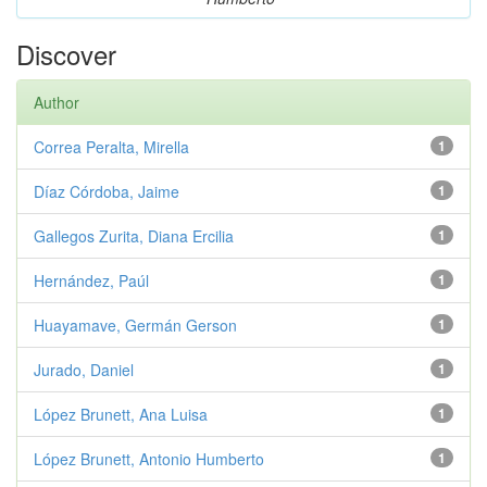
Discover
Author
Correa Peralta, Mirella
1
Díaz Córdoba, Jaime
1
Gallegos Zurita, Diana Ercilia
1
Hernández, Paúl
1
Huayamave, Germán Gerson
1
Jurado, Daniel
1
López Brunett, Ana Luisa
1
López Brunett, Antonio Humberto
1