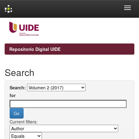
Skip
navigation
Repositorio Digital UIDE
Search
Search:
for
Current filters: