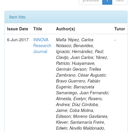
Item hits:
Issue Date
Title
Author(s)
Tutor
6-Jun-2017
INNOVA
Mafla Yépez, Carlos
-
Research
Nolasco; Benavides,
Journal
Ignacio; Hernández, Paúl;
Clavijo, Juan Carlos; Yánez,
Patricio; Huayamave,
Germán Gerson; Trelles
Zambrano, César Augusto;
Bravo Guerrero, Fabián
Eugenio; Barrazueta
Samaniego, Juan Fernando;
Almeida, Evelyn; Rosero,
Andrea; Díaz Córdoba,
Jaime; Coba Molina,
Edisson; Moreno Gavilanes,
Klever; Santamaría Freire,
Edwin; Novillo Maldonado,