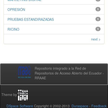
OPRESIÓN
1
PRUEBAS ESTANDIRAZADAS
1
RICINO
1
next >
Repositorio integrado a la Red de
Repositorios de Acceso Abierto del Ecuador -
RRAAE
Theme by
DSpace Software
Copyright © 2002-2013
Duraspace
-
Feedback