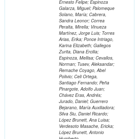
Ernesto Felipe; Espinoza
Galarza, Miguel; Palomeque
Solano, María; Cabrera,
Sandra Leonor; Correa
Peralta, Mirella; Vinueza
Martínez, Jorge Luis; Torres
Arias, Erika; Ponce Intriago,
Karina Elizabeth; Gallegos
Zurita, Diana Ercilia;
Espinoza, Mellisa; Cevallos,
Norman; Tusev, Aleksandar;
Remache Coyago, Abel
Polivio; Celi Ortega,
Santiago Fernando; Peña
Pinargote, Adolfo Juan;
Chávez Eras, Andrés;
Jurado, Daniel; Guerrero
Bejarano, María Auxiliadora;
Silva Siu, Daniel Ricardo;
López Brunett, Ana Luisa;
Verdesoto Masache, Ericka;
López Brunett, Antonio
Humberto