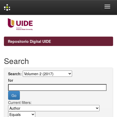
Skip
navigation
Repositorio Digital UIDE
Search
Search:
for
Current filters: