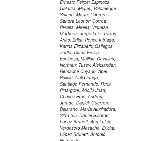
Ernesto Felipe; Espinoza
Galarza, Miguel; Palomeque
Solano, María; Cabrera,
Sandra Leonor; Correa
Peralta, Mirella; Vinueza
Martínez, Jorge Luis; Torres
Arias, Erika; Ponce Intriago,
Karina Elizabeth; Gallegos
Zurita, Diana Ercilia;
Espinoza, Mellisa; Cevallos,
Norman; Tusev, Aleksandar;
Remache Coyago, Abel
Polivio; Celi Ortega,
Santiago Fernando; Peña
Pinargote, Adolfo Juan;
Chávez Eras, Andrés;
Jurado, Daniel; Guerrero
Bejarano, María Auxiliadora;
Silva Siu, Daniel Ricardo;
López Brunett, Ana Luisa;
Verdesoto Masache, Ericka;
López Brunett, Antonio
Humberto