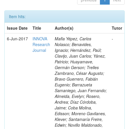
Item hits:
Issue Date
Title
Author(s)
Tutor
6-Jun-2017
INNOVA
Mafla Yépez, Carlos
-
Research
Nolasco; Benavides,
Journal
Ignacio; Hernández, Paúl;
Clavijo, Juan Carlos; Yánez,
Patricio; Huayamave,
Germán Gerson; Trelles
Zambrano, César Augusto;
Bravo Guerrero, Fabián
Eugenio; Barrazueta
Samaniego, Juan Fernando;
Almeida, Evelyn; Rosero,
Andrea; Díaz Córdoba,
Jaime; Coba Molina,
Edisson; Moreno Gavilanes,
Klever; Santamaría Freire,
Edwin; Novillo Maldonado,