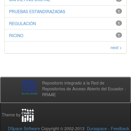
PRUEBAS ESTANDIRAZADAS
1
REGULACIÓN
1
RICINO
1
next >
Repositorio integrado a la Red de
Repositorios de Acceso Abierto del Ecuador -
RRAAE
Theme by
DSpace Software
Copyright © 2002-2013
Duraspace
-
Feedback