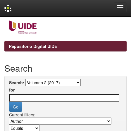
Skip
navigation
Repositorio Digital UIDE
Search
Search:
for
Current filters: