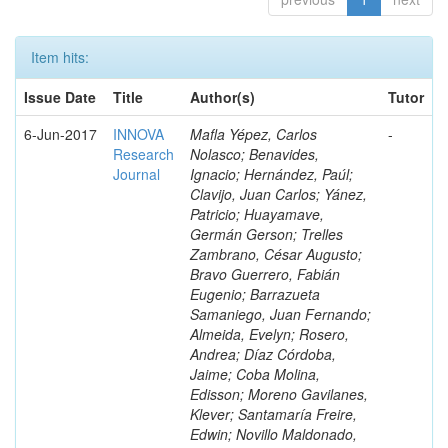
Item hits:
Issue Date
Title
Author(s)
Tutor
6-Jun-2017
INNOVA
Mafla Yépez, Carlos
-
Research
Nolasco; Benavides,
Journal
Ignacio; Hernández, Paúl;
Clavijo, Juan Carlos; Yánez,
Patricio; Huayamave,
Germán Gerson; Trelles
Zambrano, César Augusto;
Bravo Guerrero, Fabián
Eugenio; Barrazueta
Samaniego, Juan Fernando;
Almeida, Evelyn; Rosero,
Andrea; Díaz Córdoba,
Jaime; Coba Molina,
Edisson; Moreno Gavilanes,
Klever; Santamaría Freire,
Edwin; Novillo Maldonado,