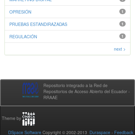
OPRESIÓN
1
PRUEBAS ESTANDIRAZADAS
1
REGULACIÓN
1
next >
Repositorio integrado a la Red de
Repositorios de Acceso Abierto del Ecuador -
RRAAE
Theme by
DSpace Software
Copyright © 2002-2013
Duraspace
-
Feedback