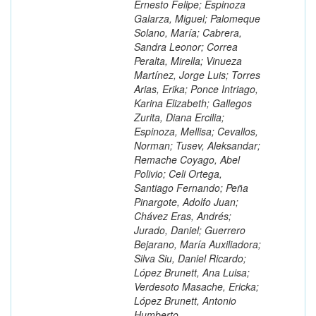
Ernesto Felipe; Espinoza
Galarza, Miguel; Palomeque
Solano, María; Cabrera,
Sandra Leonor; Correa
Peralta, Mirella; Vinueza
Martínez, Jorge Luis; Torres
Arias, Erika; Ponce Intriago,
Karina Elizabeth; Gallegos
Zurita, Diana Ercilia;
Espinoza, Mellisa; Cevallos,
Norman; Tusev, Aleksandar;
Remache Coyago, Abel
Polivio; Celi Ortega,
Santiago Fernando; Peña
Pinargote, Adolfo Juan;
Chávez Eras, Andrés;
Jurado, Daniel; Guerrero
Bejarano, María Auxiliadora;
Silva Siu, Daniel Ricardo;
López Brunett, Ana Luisa;
Verdesoto Masache, Ericka;
López Brunett, Antonio
Humberto