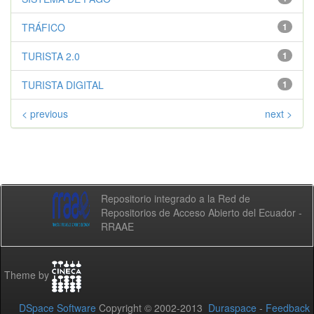
TRÁFICO
1
TURISTA 2.0
1
TURISTA DIGITAL
1
< previous
next >
Repositorio integrado a la Red de
Repositorios de Acceso Abierto del Ecuador -
RRAAE
Theme by
DSpace Software
Copyright © 2002-2013
Duraspace
-
Feedback