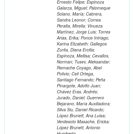
Ernesto Felipe; Espinoza
Galarza, Miguel; Palomeque
Solano, María; Cabrera,
Sandra Leonor; Correa
Peralta, Mirella; Vinueza
Martínez, Jorge Luis; Torres
Arias, Erika; Ponce Intriago,
Karina Elizabeth; Gallegos
Zurita, Diana Ercilia;
Espinoza, Mellisa; Cevallos,
Norman; Tusev, Aleksandar;
Remache Coyago, Abel
Polivio; Celi Ortega,
Santiago Fernando; Peña
Pinargote, Adolfo Juan;
Chávez Eras, Andrés;
Jurado, Daniel; Guerrero
Bejarano, María Auxiliadora;
Silva Siu, Daniel Ricardo;
López Brunett, Ana Luisa;
Verdesoto Masache, Ericka;
López Brunett, Antonio
Humberto