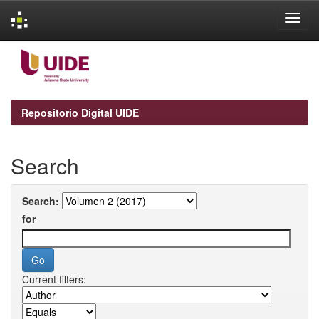
Skip
navigation
Repositorio Digital UIDE
Search
Search:
for
Current filters: